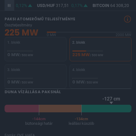
365,86
0,12%
USD/HUF
317,51
0,17%
BITCOIN
64 308,20
0,
PAKSI ATOMERŐMŰ TELJESÍTMÉNYE
Összteljesítmény
225 MW
0 MW
2000 MW
1. blokk
2. blokk
0 MW
225 MW
/ 500 MW
/ 500 MW
3. blokk
4. blokk
0 MW
0 MW
/ 500 MW
/ 500 MW
DUNA VÍZÁLLÁSA PAKSNÁL
-127 cm
-144cm
-134cm
biztonsági határ
leállási küszöb
Forrás: OVF, HAEA