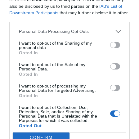
also be disclosed by us to third parties on the
IAB’s List of
Financial IT and Disruptive Technologies 2019Hasonló
Downstream Participants
that may further disclose it to other
témákról is szó lesz a Portfolio május 28-ai Financial IT
third parties.
and Disruptive Technologies konferenciáján. Érdemes
Personal Data Processing Opt Outs
eljönni!Információ és jelentkezés 1989-ben jósolta meg az
internetet Tim Berners-Lee, csupán három évtizeddel
I want to opt-out of the Sharing of my
később pedig már jól látszik: az internet az egész világot
personal data.
Opted In
fenekestül felforgatta. Ugyanakkor Berners...
I want to opt-out of the Sale of my
Personal Data.
Opted In
KEDVES OLVASÓNK!
I want to opt-out of processing my
A keresett cikk a portfolio.hu hírarchívumához
Personal Data for Targeted Advertising.
tartozik, melynek olvasása előfizetéses
Opted In
regisztrációhoz kötött.
I want to opt-out of Collection, Use,
Retention, Sale, and/or Sharing of my
Az előfizetés a következőket tartalmazza:
Personal Data that Is Unrelated with the
Purposes for which it was collected.
Portfolio.hu teljes cikkarchívum
Opted Out
Kötéslisták: BÉT elmúlt 2 év napon belüli
kötéslistái
CONFIRM