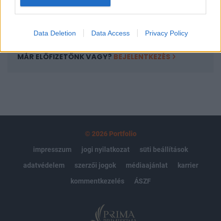
Előfizetés
Data Deletion
Data Access
Privacy Policy
MÁR ELŐFIZETŐNK VAGY?
BEJELENTKEZÉS
© 2026 Portfolio
impresszum
jogi nyilatkozat
süti beállítások
adatvédelem
szerzői jogok
médiaajánlat
karrier
kommentkezelés
ÁSZF