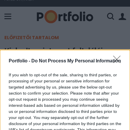
A Paksi Atomerőmű összteljesítménye 225 MW. A Duna vízállá
ELŐFIZETŐI TARTALOM
Kiakadt az internet feltalálója,
három súlyos gondra figyelmeztet
Portfolio -
Do Not Process My Personal Information
If you wish to opt-out of the sale, sharing to third parties, or
Portfolio
processing of your personal or sensitive information for
2019. március 12. 09:30
targeted advertising by us, please use the below opt-out
section to confirm your selection. Please note that after your
Tim Berners-Lee brit számítástechnikai tudós 30
opt-out request is processed you may continue seeing
évvel ezelőtt megjövendölte az egész világot
interest-based ads based on personal information utilized by
us or personal information disclosed to third parties prior to
behálózó internetet (world wide web), most
your opt-out. You may separately opt-out of the further
azonban úgy látja, az eredetileg elképzelt
disclosure of your personal information by third parties on the
nagyszerű találmánnyal három nagy gond is akad.
IAB’s list of downstream participants. This information may