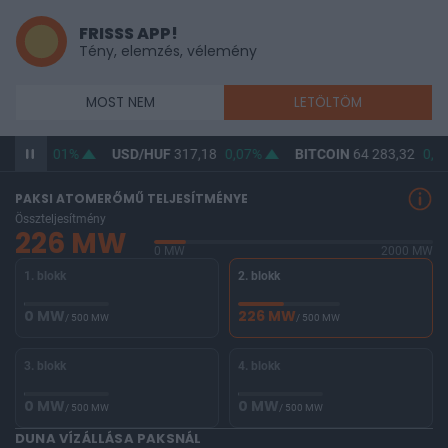
FRISSS APP!
Tény, elemzés, vélemény
MOST NEM
LETÖLTÖM
65,45
0,01%
USD/HUF
317,18
0,07%
BITCOIN
64 283,32
0,0
PAKSI ATOMERŐMŰ TELJESÍTMÉNYE
Összteljesítmény
226 MW
0 MW
2000 MW
1. blokk
2. blokk
0 MW
226 MW
/ 500 MW
/ 500 MW
3. blokk
4. blokk
0 MW
0 MW
/ 500 MW
/ 500 MW
DUNA VÍZÁLLÁSA PAKSNÁL