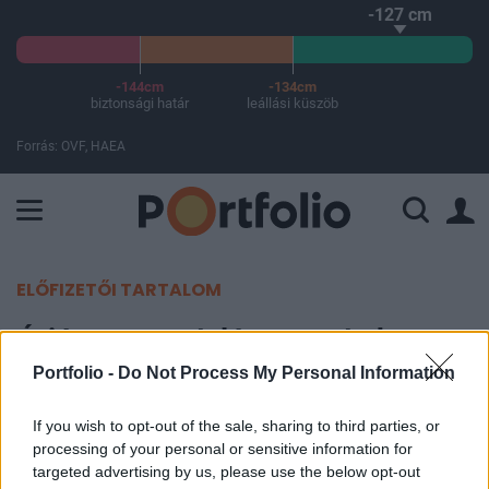
-127 cm
-144cm
-134cm
biztonsági határ
leállási küszöb
Forrás: OVF, HAEA
A Paksi Atomerőmű összteljesítménye 226 MW. A Duna vízállá
ELŐFIZETŐI TARTALOM
Óriásmegrendelést mondtak
vissza a Boeing-gépekből
Portfolio -
Do Not Process My Personal Information
If you wish to opt-out of the sale, sharing to third parties, or
MTI
processing of your personal or sensitive information for
2019. március 22. 07:18
targeted advertising by us, please use the below opt-out