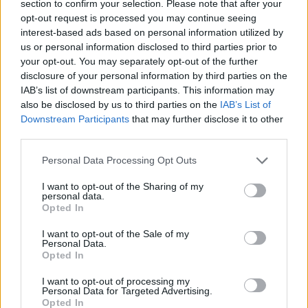
section to confirm your selection. Please note that after your
A Garuda indonéz állami légitársaság pénteken
opt-out request is processed you may continue seeing
lemondta negyvenkilenc Boeing 737 Max 8 típusú
interest-based ads based on personal information utilized by
us or personal information disclosed to third parties prior to
repülőgépre szóló rendelését az Ethiopian Airlines
your opt-out. You may separately opt-out of the further
márciusi és az indonéz Lion Air tavaly októberi
disclosure of your personal information by third parties on the
balesete miatti bizalomvesztésre hivatkozva. A
IAB’s list of downstream participants. This information may
Garuda a délkelet-ázsiai ország legnagyobb
also be disclosed by us to third parties on the
IAB’s List of
Downstream Participants
that may further disclose it to other
légitársasága. A vállalat több mint négymilliárd
third parties.
euró (1240 milliárd forint) összegű megrendelést
törölt.
Personal Data Processing Opt Outs
I want to opt-out of the Sharing of my
A Garuda eddig egy Boeing 737 Max 8 típusú gépet tartott
personal data.
üzemben, amelyet most a légitársaság feltehetőleg vagy
Opted In
elad, vagy visszaszolgáltat a Boeingnak. Az összesen
I want to opt-out of the Sale of my
ötven gépre szóló megrendelés még 2014-ből
Personal Data.
származott.Levelet küldtünk a Boeingnak a rendelés
Opted In
törlését tartalmazó kérelemmel. A Garuda utasai nem
I want to opt-out of processing my
bíznak többé a Boeing 737 MAX 8-asokban, nem akarnak
Personal Data for Targeted Advertising.
Opted In
velük utazni-...