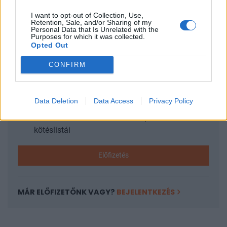
I want to opt-out of Collection, Use,
Retention, Sale, and/or Sharing of my
KEDVES OLVASÓNK!
Personal Data that Is Unrelated with the
Purposes for which it was collected.
Opted Out
A keresett cikk a portfolio.hu hírarchívumához
tartozik, melynek olvasása előfizetéses
CONFIRM
regisztrációhoz kötött.
Az előfizetés a következőket tartalmazza:
Data Deletion
Data Access
Privacy Policy
Portfolio.hu teljes cikkarchívum
Kötéslisták: BÉT elmúlt 2 év napon belüli
kötéslistái
Előfizetés
MÁR ELŐFIZETŐNK VAGY?
BEJELENTKEZÉS