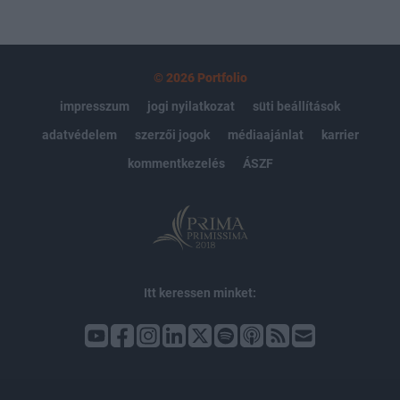
© 2026 Portfolio
impresszum
jogi nyilatkozat
süti beállítások
adatvédelem
szerzői jogok
médiaajánlat
karrier
kommentkezelés
ÁSZF
Itt keressen minket: