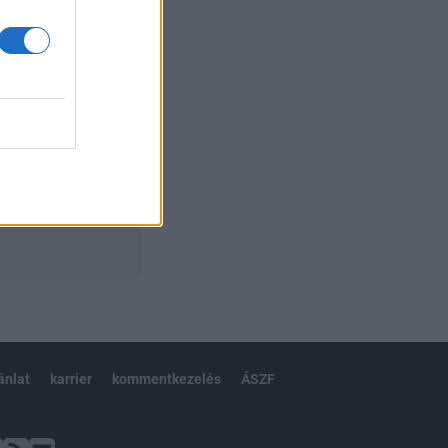
ánlat
karrier
kommentkezelés
ÁSZF