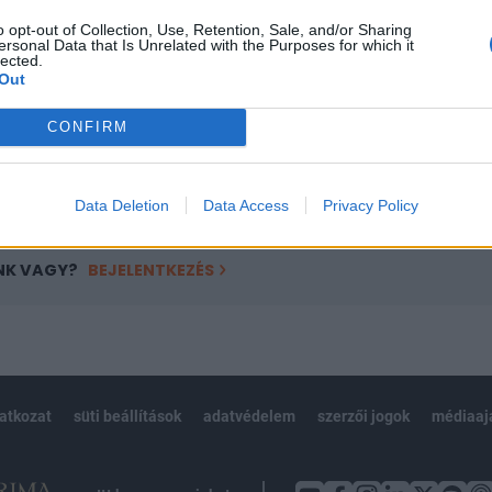
ötött.
o opt-out of Collection, Use, Retention, Sale, and/or Sharing
ersonal Data that Is Unrelated with the Purposes for which it
övetkezőket tartalmazza:
lected.
Out
 teljes cikkarchívum
 BÉT elmúlt 2 év napon belüli
CONFIRM
Előfizetés
Data Deletion
Data Access
Privacy Policy
NK VAGY?
BEJELENTKEZÉS
latkozat
süti beállítások
adatvédelem
szerzői jogok
médiaaj