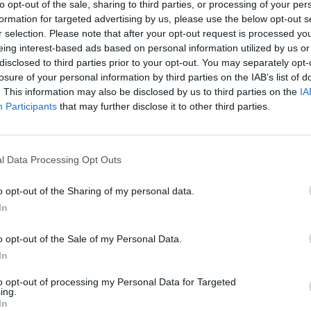
to opt-out of the sale, sharing to third parties, or processing of your per
formation for targeted advertising by us, please use the below opt-out s
09
r selection. Please note that after your opt-out request is processed y
eing interest-based ads based on personal information utilized by us or
yi eredményei alapján nem lát jelentős változásokat
disclosed to third parties prior to your opt-out. You may separately opt-
losure of your personal information by third parties on the IAB’s list of
 az OTP Research a legutóbbi értékeléséhez képest. 
. This information may also be disclosed by us to third parties on the
IA
e, a PannErgy közelgő, április 12-i éves rendes közgy
Participants
that may further disclose it to other third parties.
tóan április 15-én megjelenő negyedéves termelési je
P vételről felülvizsgálat alattira módosította a PannE
sát.
l Data Processing Opt Outs
t Day 2026Október 21-én jön a Portfolio Investment Day 2026, a
o opt-out of the Sharing of my personal data.
k a választ a befektetőket leginkább foglalkoztató kérdésekre. M
In
 következő évek nyertesei, mire számíthatunk a részvény-, kötvény
ogyan érdemes portfóliót építeni egy gyorsan változó...
o opt-out of the Sale of my Personal Data.
In
ASÓNK!
to opt-out of processing my Personal Data for Targeted
ing.
a portfolio.hu hírarchívumához tartozik, melynek olvasása előf
In