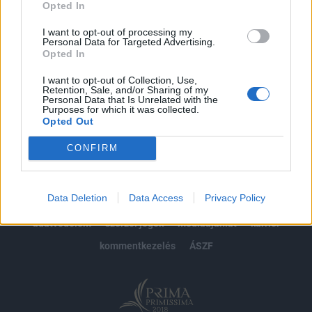
Opted In
Előfizetés
I want to opt-out of processing my
Personal Data for Targeted Advertising.
Opted In
MÁR ELŐFIZETŐNK VAGY?
BEJELENTKEZÉS
I want to opt-out of Collection, Use,
Retention, Sale, and/or Sharing of my
Personal Data that Is Unrelated with the
Purposes for which it was collected.
Opted Out
CONFIRM
© 2026 Portfolio
Data Deletion
Data Access
Privacy Policy
impresszum
jogi nyilatkozat
süti beállítások
adatvédelem
szerzői jogok
médiaajánlat
karrier
kommentkezelés
ÁSZF