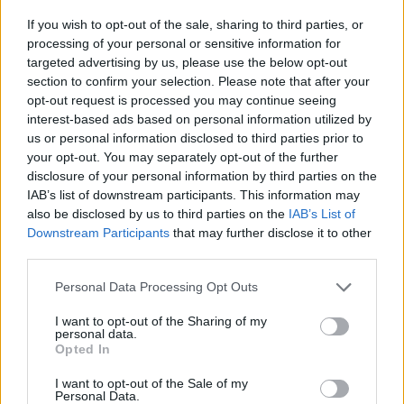
Gulyás Gergely elmondta, a kormány szerdán Palkovics
If you wish to opt-out of the sale, sharing to third parties, or
László innovációs és technológiai miniszter előterjesztése
processing of your personal or sensitive information for
miatt tárgyalt a buszstratégiáról, amelynek célja, hogy a
targeted advertising by us, please use the below opt-out
section to confirm your selection. Please note that after your
hazai gyártásból a lehető legtöbb buszt lehessen
opt-out request is processed you may continue seeing
biztosítani, valamint hogy a tömegközlekedést sikerüljön
interest-based ads based on personal information utilized by
"átállítani" elektromos buszokra. Ez emissziós célokat is
us or personal information disclosed to third parties prior to
szolgál, és ez teszi lehetővé...
your opt-out. You may separately opt-out of the further
disclosure of your personal information by third parties on the
IAB’s list of downstream participants. This information may
KEDVES OLVASÓNK!
also be disclosed by us to third parties on the
IAB’s List of
Downstream Participants
that may further disclose it to other
A keresett cikk a portfolio.hu hírarchívumához
third parties.
tartozik, melynek olvasása előfizetéses
regisztrációhoz kötött.
Personal Data Processing Opt Outs
Az előfizetés a következőket tartalmazza:
I want to opt-out of the Sharing of my
personal data.
Portfolio.hu teljes cikkarchívum
Opted In
Kötéslisták: BÉT elmúlt 2 év napon belüli
I want to opt-out of the Sale of my
kötéslistái
Personal Data.