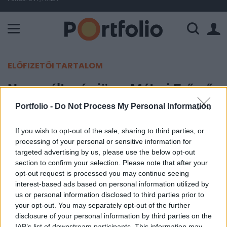
A Paksi Atomerőmű összteljesítménye 224 MW. A Duna vízállá
ELŐFIZETŐI TARTALOM
Nagy változás jön a Mátrai Erőmű
vezetésében
Portfolio -
Do Not Process My Personal Information
If you wish to opt-out of the sale, sharing to third parties, or
MTI
processing of your personal or sensitive information for
2019. június 06. 13:19
targeted advertising by us, please use the below opt-out
section to confirm your selection. Please note that after your
Az elnöki és a vezérigazgatói pozíció
opt-out request is processed you may continue seeing
szétválasztásához szükséges alapszabály
interest-based ads based on personal information utilized by
us or personal information disclosed to third parties prior to
módosításról dönthet az a rendkívüli közgyűlés,
your opt-out. You may separately opt-out of the further
amelyet a Mátrai Erőmű Zrt. hívott össze június
disclosure of your personal information by third parties on the
21-re - közölte a társaság csütörtökön.
IAB’s list of downstream participants. This information may