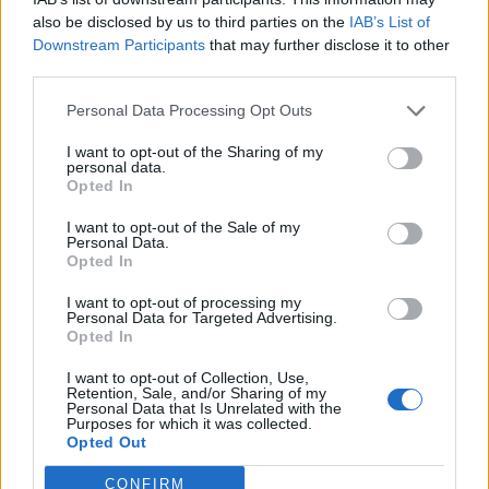
also be disclosed by us to third parties on the
IAB’s List of
A közlemény szerint Valaska József saját
Downstream Participants
that may further disclose it to other
kezdeményezésére visszavonult a Mátrai Erőmű éléről,
third parties.
távozásával az elnöki és a vezérigazgatói pozíció
Personal Data Processing Opt Outs
szétválasztásához szükséges alapszabály-módosításról
dönthetnek június 21-én a részvényesek. A közgyűlés
I want to opt-out of the Sharing of my
határozatát követően a vállalat elnöki tisztségét továbbra
personal data.
Opted In
is Halmi Tamás geofizikus-mérnök szakember...
I want to opt-out of the Sale of my
Personal Data.
Opted In
KEDVES OLVASÓNK!
I want to opt-out of processing my
A keresett cikk a portfolio.hu hírarchívumához
Personal Data for Targeted Advertising.
tartozik, melynek olvasása előfizetéses
Opted In
regisztrációhoz kötött.
I want to opt-out of Collection, Use,
Retention, Sale, and/or Sharing of my
Az előfizetés a következőket tartalmazza:
Personal Data that Is Unrelated with the
Purposes for which it was collected.
Portfolio.hu teljes cikkarchívum
Opted Out
Kötéslisták: BÉT elmúlt 2 év napon belüli
kötéslistái
CONFIRM