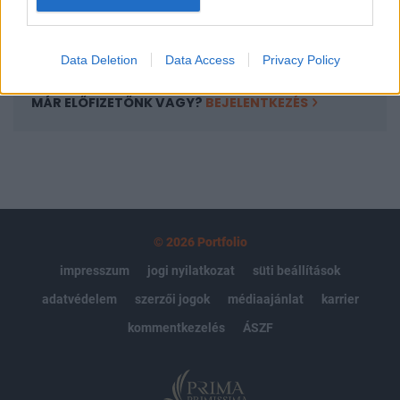
Előfizetés
Data Deletion
Data Access
Privacy Policy
MÁR ELŐFIZETŐNK VAGY?
BEJELENTKEZÉS
© 2026 Portfolio
impresszum
jogi nyilatkozat
süti beállítások
adatvédelem
szerzői jogok
médiaajánlat
karrier
kommentkezelés
ÁSZF