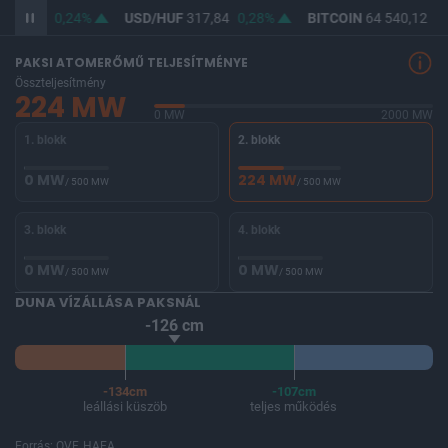
366,29
0,24%
USD/HUF
317,84
0,28%
BITCOIN
64 540,12
0,
PAKSI ATOMERŐMŰ TELJESÍTMÉNYE
Összteljesítmény
224 MW
0 MW
2000 MW
1. blokk
2. blokk
0 MW
224 MW
/ 500 MW
/ 500 MW
3. blokk
4. blokk
0 MW
0 MW
/ 500 MW
/ 500 MW
DUNA VÍZÁLLÁSA PAKSNÁL
-126 cm
-134cm
-107cm
leállási küszöb
teljes működés
Forrás: OVF, HAEA