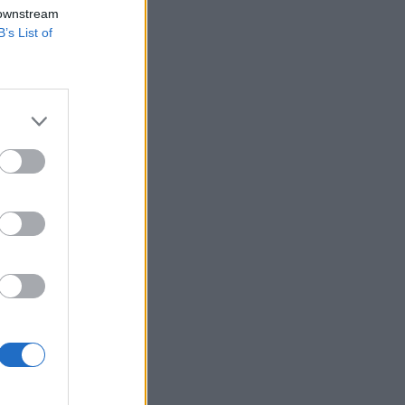
ntiæ, a Szerb
 downstream
n.
B’s List of
i válaszok
ormáció és
vő évre, ami
gi...
izetéses