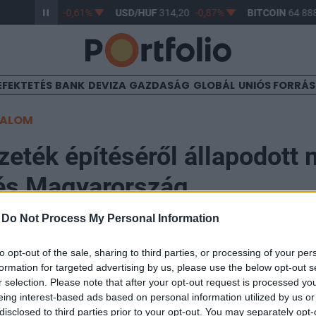
/HUF
363,17
-0,61%
USD/HUF
314,20
-0,87%
BITCOIN
64 888
EFEKTETÉS
BANK
DEVIZA
GAZDASÁG
GLOBÁL
UNIÓS FORRÁ
TALOM
zeték építéséről állapodott
 és Magyarország
-
Do Not Process My Personal Information
to opt-out of the sale, sharing to third parties, or processing of your per
formation for targeted advertising by us, please use the below opt-out s
tárt keresztező földgázszállító vezeték építésével, il
r selection. Please note that after your opt-out request is processed y
 kapcsolatos együttműködésről írt alá kormányközi m
eing interest-based ads based on personal information utilized by us or
disclosed to third parties prior to your opt-out. You may separately opt-