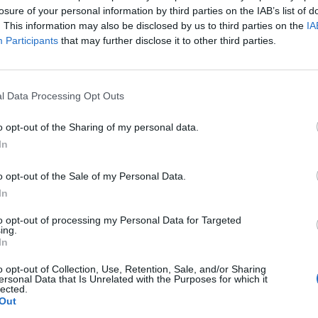
külgazdasági és külügyminiszter, valamint Aleksandar A
losure of your personal information by third parties on the IAB’s list of
ászati és energetikai minisztere pénteken Budapeste
. This information may also be disclosed by us to third parties on the
IA
Participants
that may further disclose it to other third parties.
orum 2026Az energiaszektor csúcsvezetői egy helyen: stratégia
 beruházásokról, szabályozásról és az energetikai jövőjéről.Inf
zág és Ukrajna között még nem jött létre a tranzitszerződés a jö
l Data Processing Opt Outs
sát is alapvetően érinti. A gázellátás biztonsága nemzetbiztonsá
o opt-out of the Sharing of my personal data.
In
ASÓNK!
a portfolio.hu hírarchívumához tartozik, melynek olvasása előf
o opt-out of the Sale of my Personal Data.
ötött.
In
övetkezőket tartalmazza:
to opt-out of processing my Personal Data for Targeted
ing.
 teljes cikkarchívum
In
 BÉT elmúlt 2 év napon belüli
o opt-out of Collection, Use, Retention, Sale, and/or Sharing
ersonal Data that Is Unrelated with the Purposes for which it
lected.
Out
Előfizetés