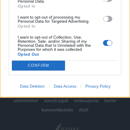
kötéslistái
Personal Data.
Opted In
Előfizetés
I want to opt-out of processing my
Personal Data for Targeted Advertising.
Opted In
MÁR ELŐFIZETŐNK VAGY?
BEJELENTKEZÉS
I want to opt-out of Collection, Use,
Retention, Sale, and/or Sharing of my
Personal Data that Is Unrelated with the
Purposes for which it was collected.
Opted Out
CONFIRM
© 2026 Portfolio
Data Deletion
Data Access
Privacy Policy
impresszum
jogi nyilatkozat
süti beállítások
adatvédelem
szerzői jogok
médiaajánlat
karrier
kommentkezelés
ÁSZF