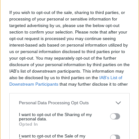
terméklistáról.
If you wish to opt-out of the sale, sharing to third parties, or
A Budapesti Értéktőzsde keddi tájékoztatása szerint az
processing of your personal or sensitive information for
Alteo által benyújtott törlési kérelem alapján a BÉT az Alteo
targeted advertising by us, please use the below opt-out
részvény (eltérő osztalékjogosultságú) elnevezésű,
section to confirm your selection. Please note that after your
törzsrészvényeket törli a terméklistáról. A részvények utolsó
opt-out request is processed you may continue seeing
kereskedési napja: 2019. június 20. A részvények törlési
interest-based ads based on personal information utilized by
napja: 2019: június 25. A BÉT vezérigazgatója egyúttal az
us or personal information disclosed to third parties prior to
your opt-out. You may separately opt-out of the further
Alteo 2 985...
disclosure of your personal information by third parties on the
IAB’s list of downstream participants. This information may
also be disclosed by us to third parties on the
IAB’s List of
KEDVES OLVASÓNK!
Downstream Participants
that may further disclose it to other
A keresett cikk a portfolio.hu hírarchívumához
third parties.
tartozik, melynek olvasása előfizetéses
Personal Data Processing Opt Outs
regisztrációhoz kötött.
I want to opt-out of the Sharing of my
Az előfizetés a következőket tartalmazza:
personal data.
Opted In
Portfolio.hu teljes cikkarchívum
Kötéslisták: BÉT elmúlt 2 év napon belüli
I want to opt-out of the Sale of my