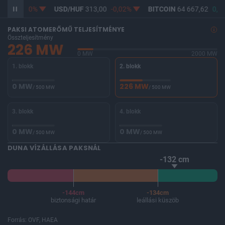
361,73
0%
USD/HUF
313,00
-0,02%
BITCOIN
64 667,62
0,9
PAKSI ATOMERŐMŰ TELJESÍTMÉNYE
Összteljesítmény
226 MW
0 MW
2000 MW
1. blokk
2. blokk
0 MW
226 MW
/ 500 MW
/ 500 MW
3. blokk
4. blokk
0 MW
0 MW
/ 500 MW
/ 500 MW
DUNA VÍZÁLLÁSA PAKSNÁL
-132 cm
-144cm
-134cm
biztonsági határ
leállási küszöb
Forrás: OVF, HAEA