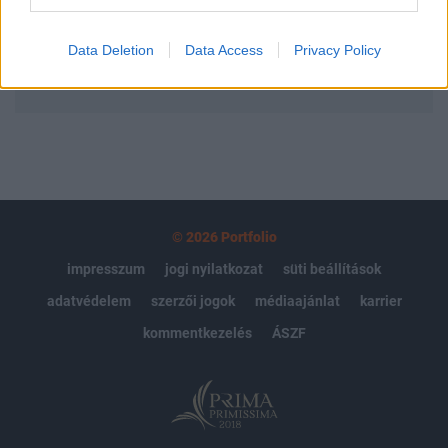
Előfizetés
Data Deletion
Data Access
Privacy Policy
MÁR ELŐFIZETŐNK VAGY?
BEJELENTKEZÉS
© 2026 Portfolio
impresszum
jogi nyilatkozat
süti beállítások
adatvédelem
szerzői jogok
médiaajánlat
karrier
kommentkezelés
ÁSZF