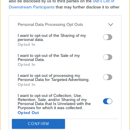
also be disclosed by us to third parties on the
IAB’s List of
megállapodást kötött az Airport Hotel Budapesttel, így a
Downstream Participants
that may further disclose it to other
third parties.
GreenGo jelzésű autókkal érkezők már használhatják a
repülőtér termináljaitól 5 percre található szálloda VIP
Personal Data Processing Opt Outs
parkolóját, innen pedig ingyenes transzferrel juthatnak át
az érintettek a repülőtérre. A társaság közleménye szerint a
I want to opt-out of the Sharing of my
personal data.
megállapodás részeként...
Opted In
I want to opt-out of the Sale of my
Personal Data.
KEDVES OLVASÓNK!
Opted In
A keresett cikk a portfolio.hu hírarchívumához
I want to opt-out of processing my
tartozik, melynek olvasása előfizetéses
Personal Data for Targeted Advertising.
Opted In
regisztrációhoz kötött.
I want to opt-out of Collection, Use,
Az előfizetés a következőket tartalmazza:
Retention, Sale, and/or Sharing of my
Portfolio.hu teljes cikkarchívum
Personal Data that Is Unrelated with the
Purposes for which it was collected.
Kötéslisták: BÉT elmúlt 2 év napon belüli
Opted Out
kötéslistái
CONFIRM