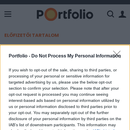
A Paksi Atomerőmű összteljesítménye 226 MW. A Duna vízállá
ELŐFIZETŐI TARTALOM
A GreenGo autóival is elérhető
Portfolio -
Do Not Process My Personal Information
már a repülőtér
If you wish to opt-out of the sale, sharing to third parties, or
MTI
processing of your personal or sensitive information for
2019. június 20. 09:09
targeted advertising by us, please use the below opt-out
section to confirm your selection. Please note that after your
A Budapesten működő, kizárólag elektromos
opt-out request is processed you may continue seeing
interest-based ads based on personal information utilized by
autókból álló flottával rendelkező GreenGo
us or personal information disclosed to third parties prior to
autómegosztó járműveivel is elérhető már a Liszt
your opt-out. You may separately opt-out of the further
Ferenc Repülőtér is elérhető.
disclosure of your personal information by third parties on the
IAB’s list of downstream participants. This information may
A cég a terjeszkedés érdekében együttműködési