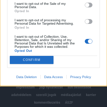
Portfolio.hu teljes cikkarchívum
I want to opt-out of the Sale of my
Kötéslisták: BÉT elmúlt 2 év napon belüli
Personal Data.
Opted In
kötéslistái
I want to opt-out of processing my
Personal Data for Targeted Advertising.
Előfizetés
Opted In
I want to opt-out of Collection, Use,
Retention, Sale, and/or Sharing of my
MÁR ELŐFIZETŐNK VAGY?
BEJELENTKEZÉS
Personal Data that Is Unrelated with the
Purposes for which it was collected.
Opted Out
CONFIRM
Data Deletion
Data Access
Privacy Policy
© 2026 Portfolio
impresszum
jogi nyilatkozat
süti beállítások
adatvédelem
szerzői jogok
médiaajánlat
karrier
kommentkezelés
ÁSZF