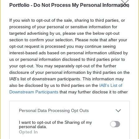
Gergely Miniszterelenköséget vezető miniszter a
Portfolio -
Do Not Process My Personal Information
mai Kormányinfón.
If you wish to opt-out of the sale, sharing to third parties, or
Kapcsolódó cikkünk2019.06.20Megszólalt a
processing of your personal or sensitive information for
bankszövetség: szeptember 30-ig kérik a halasztást a
targeted advertising by us, please use the below opt-out
bankszámláknálJúnius 27-én sok banki ügyfelet érhet
section to confirm your selection. Please note that after your
meglepetés: könnyen előfordulhat, hogy nem fognak
opt-out request is processed you may continue seeing
hozzáférni a bankszámlájukhoz, nem tudnak átutalni,
interest-based ads based on personal information utilized by
kártyával fizetni mindaddig, míg a bankjuk el nem végzi a
us or personal information disclosed to third parties prior to
your opt-out. You may separately opt-out of the further
teljes körű átvilágításukat. Már csak kevesebb mint egy
disclosure of your personal information by third parties on the
hét...
IAB’s list of downstream participants. This information may
also be disclosed by us to third parties on the
IAB’s List of
Downstream Participants
that may further disclose it to other
KEDVES OLVASÓNK!
third parties.
A keresett cikk a portfolio.hu hírarchívumához
Personal Data Processing Opt Outs
tartozik, melynek olvasása előfizetéses
regisztrációhoz kötött.
I want to opt-out of the Sharing of my
personal data.
Opted In
Az előfizetés a következőket tartalmazza: