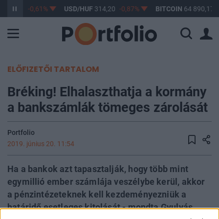
363,17
-0,61%
USD/HUF
314,20
-0,87%
BITCOIN
64 890,17
ELŐFIZETŐI TARTALOM
Bréking! Elhalaszthatja a kormány
a bankszámlák tömeges zárolását
Portfolio
2019. június 20. 11:54
Ha a bankok azt tapasztalják, hogy több mint
egymillió ember számlája veszélybe kerül, akkor
a pénzintézeteknek kell kezdeményezniük a
határidő esetleges kitolását - mondta Gyulyás