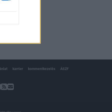
ánlat
karrier
kommentkezelés
ÁSZF