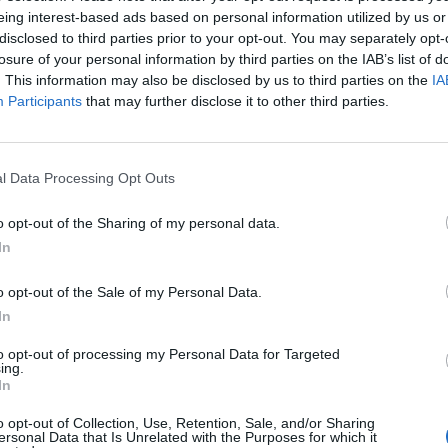
eing interest-based ads based on personal information utilized by us or
disclosed to third parties prior to your opt-out. You may separately opt-
losure of your personal information by third parties on the IAB’s list of
. This information may also be disclosed by us to third parties on the
IA
ntette, hogy július 1-jével indítja el szolgáltatását, me
Participants
that may further disclose it to other third parties.
enc nemzetközi repülőtérre.
autómegosztó szolgáltató cég közül a Mol Limo és a GreenGo já
l Data Processing Opt Outs
 Ferenc repülőtér, ma a DriveNow is bejelentette, hogy a társasá
őtér. A DriveNow július 1-jével indítja el szolgáltatását, mellyel ki
o opt-out of the Sharing of my personal data.
pülőtérre. Ezzel Budapest csatlakozik...
In
ASÓNK!
o opt-out of the Sale of my Personal Data.
In
a portfolio.hu hírarchívumához tartozik, melynek olvasása előf
to opt-out of processing my Personal Data for Targeted
ötött.
ing.
In
övetkezőket tartalmazza:
 teljes cikkarchívum
o opt-out of Collection, Use, Retention, Sale, and/or Sharing
ersonal Data that Is Unrelated with the Purposes for which it
 BÉT elmúlt 2 év napon belüli