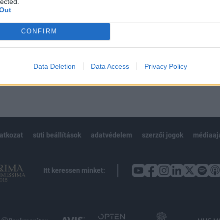
lected.
Out
CONFIRM
Előfizetés
Data Deletion
Data Access
Privacy Policy
NK VAGY?
BEJELENTKEZÉS
latkozat
süti beállítások
adatvédelem
szerzői jogok
médiaaj
Itt keressen minket: