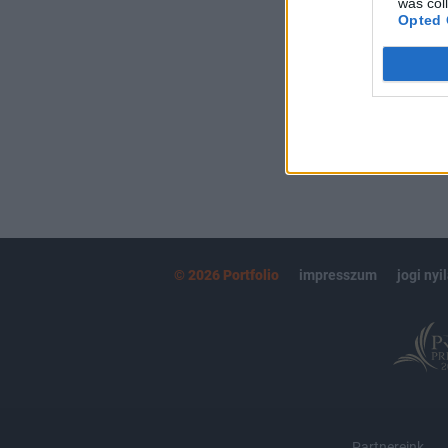
was col
kötéslistái
Opted 
MÁR ELŐFIZETŐ
© 2026 Portfolio
impresszum
jogi nyi
Partnereink