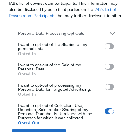
IAB’s list of downstream participants. This information may
megállapításaira hivatkozva a CNBC.
also be disclosed by us to third parties on the
IAB’s List of
Downstream Participants
that may further disclose it to other
Az Oxford Economics tanulmánya szerint a következő 11
third parties.
évben 14 millió robotot állíthatnak munkába egyedül
Kínában. Beszédes adat, hogy az elmúlt két évtizedben a
Personal Data Processing Opt Outs
használatban lévő robotok száma triplázódott, elérve a
I want to opt-out of the Sharing of my
2,25 milliót. A kutatók kitérnek arra is, hogy a robotok
personal data.
alkalmazása a munkában a termelékenységre és a
Opted In
gazdasági növekedésre is pozitív hatással...
I want to opt-out of the Sale of my
Personal Data.
Opted In
KEDVES OLVASÓNK!
I want to opt-out of processing my
A keresett cikk a portfolio.hu hírarchívumához
Personal Data for Targeted Advertising.
Opted In
tartozik, melynek olvasása előfizetéses
regisztrációhoz kötött.
I want to opt-out of Collection, Use,
Retention, Sale, and/or Sharing of my
Personal Data that Is Unrelated with the
Az előfizetés a következőket tartalmazza:
Purposes for which it was collected.
Portfolio.hu teljes cikkarchívum
Opted Out
Kötéslisták: BÉT elmúlt 2 év napon belüli