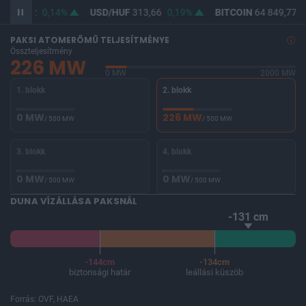
F
362,22
0,14%
USD/HUF
313,66
0,19%
BITCOIN
64 849,77
0
PAKSI ATOMERŐMŰ TELJESÍTMÉNYE
Összteljesítmény
226 MW
0 MW
2000 MW
1. blokk
2. blokk
0 MW
226 MW
/ 500 MW
/ 500 MW
3. blokk
4. blokk
0 MW
0 MW
/ 500 MW
/ 500 MW
DUNA VÍZÁLLÁSA PAKSNÁL
-131 cm
-144cm
-134cm
biztonsági határ
leállási küszöb
Forrás: OVF, HAEA