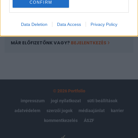
CONFIRM
kötéslistái
Előfizetés
Data Deletion
Data Access
Privacy Policy
MÁR ELŐFIZETŐNK VAGY?
BEJELENTKEZÉS
© 2026 Portfolio
impresszum
jogi nyilatkozat
süti beállítások
adatvédelem
szerzői jogok
médiaajánlat
karrier
kommentkezelés
ÁSZF