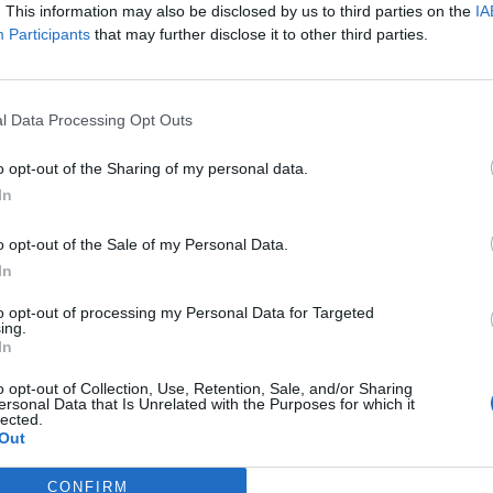
rtha BSC-nél: a Bild információi szerint idén 125 milli
. This information may also be disclosed by us to third parties on the
IA
Participants
that may further disclose it to other third parties.
 a klubba a 42 éves Lars Windhorst német vállalkozó.
 fővárosi csapat vezetősége áprilisban, az érintettel közös meg
kező idénytől már nem a magyar Dárdai Pál edzi a felnőttcsapatot
l Data Processing Opt Outs
árdai Pál elkerülik egymást. A befektető 37,5%-os részesedést s
 Tennor nevű befektetési cégén keresztül...
o opt-out of the Sharing of my personal data.
In
ASÓNK!
o opt-out of the Sale of my Personal Data.
In
a portfolio.hu hírarchívumához tartozik, melynek olvasása előf
ötött.
to opt-out of processing my Personal Data for Targeted
ing.
övetkezőket tartalmazza:
In
 teljes cikkarchívum
o opt-out of Collection, Use, Retention, Sale, and/or Sharing
 BÉT elmúlt 2 év napon belüli
ersonal Data that Is Unrelated with the Purposes for which it
lected.
Out
Előfizetés
CONFIRM