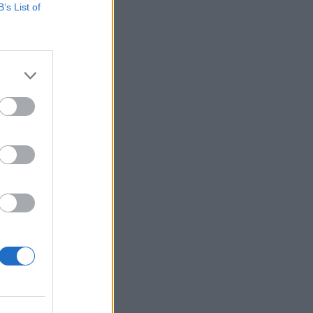
ó eurót, összesen
B’s List of
egyezéssel döntött
. Úgy tűnik, így
zerez 125 millió
izetéses