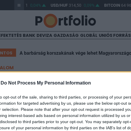
R/HUF
363,31
0,04%
USD/HUF
314,50
0,09%
BITCOIN
64 968
EFEKTETÉS
BANK
DEVIZA
GAZDASÁG
GLOBÁL
UNIÓS FORRÁ
ONTOS
A barbárság korszakának vége lehet Magyarország
TALOM
tak meg Dárdaitól, máris egy
-
Do Not Process My Personal Information
ktető száll be a Herthába
to opt-out of the sale, sharing to third parties, or processing of your per
formation for targeted advertising by us, please use the below opt-out s
r selection. Please note that after your opt-out request is processed y
eing interest-based ads based on personal information utilized by us or
disclosed to third parties prior to your opt-out. You may separately opt-
losure of your personal information by third parties on the IAB’s list of