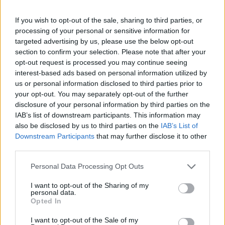
meghosszabbítja.
If you wish to opt-out of the sale, sharing to third parties, or
A Budapesti Értéktőzsde mai tájékoztatása szerint a BILK
processing of your personal or sensitive information for
2018 június 14-én a tőzsdére bevezetett részvényei
targeted advertising by us, please use the below opt-out
tekintetében a tőzsdei kereskedés megkezdése iránti
section to confirm your selection. Please note that after your
kérelem benyújtására rendelkezésre álló határidőt - a BILK-
opt-out request is processed you may continue seeing
nek a határidő meghosszabbítására vonatkozó kérelmében
interest-based ads based on personal information utilized by
foglalt különös méltánylást érdemlő körülményekre
us or personal information disclosed to third parties prior to
your opt-out. You may separately opt-out of the further
tekintettel - 2020. június 30-ig...
disclosure of your personal information by third parties on the
IAB’s list of downstream participants. This information may
also be disclosed by us to third parties on the
IAB’s List of
KEDVES OLVASÓNK!
Downstream Participants
that may further disclose it to other
A keresett cikk a portfolio.hu hírarchívumához
third parties.
tartozik, melynek olvasása előfizetéses
Personal Data Processing Opt Outs
regisztrációhoz kötött.
I want to opt-out of the Sharing of my
Az előfizetés a következőket tartalmazza:
personal data.
Opted In
Portfolio.hu teljes cikkarchívum
Kötéslisták: BÉT elmúlt 2 év napon belüli
I want to opt-out of the Sale of my