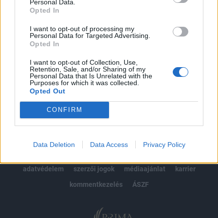
kötéslistái
Personal Data.
Opted In
Előfizetés
I want to opt-out of processing my
Personal Data for Targeted Advertising.
Opted In
MÁR ELŐFIZETŐNK VAGY?
BEJELENTKEZÉS
I want to opt-out of Collection, Use,
Retention, Sale, and/or Sharing of my
Personal Data that Is Unrelated with the
Purposes for which it was collected.
Opted Out
CONFIRM
© 2026 Portfolio
Data Deletion
Data Access
Privacy Policy
impresszum
jogi nyilatkozat
süti beállítások
adatvédelem
szerzői jogok
médiaajánlat
karrier
kommentkezelés
ÁSZF