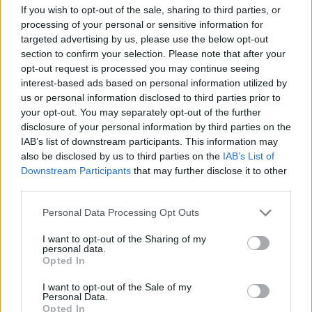
If you wish to opt-out of the sale, sharing to third parties, or
gyakorlati alkalmazásáról is szó lesz a Portfolio-MAGE Ipar
processing of your personal or sensitive information for
4.0 konferencián. Regisztráljon Ön is!Információ és
targeted advertising by us, please use the below opt-out
jelentkezés A hűtőtáska méretű és formájú kerekes
section to confirm your selection. Please note that after your
járművek gyalogsebességgel gurulnak a járdákon, az
opt-out request is processed you may continue seeing
amazonos csomagok kézbesítésében vesznek majd részt.
interest-based ads based on personal information utilized by
Képesek kikerülni különféle akadályokat, viszont...
us or personal information disclosed to third parties prior to
your opt-out. You may separately opt-out of the further
disclosure of your personal information by third parties on the
KEDVES OLVASÓNK!
IAB’s list of downstream participants. This information may
also be disclosed by us to third parties on the
IAB’s List of
A keresett cikk a portfolio.hu hírarchívumához
Downstream Participants
that may further disclose it to other
tartozik, melynek olvasása előfizetéses
third parties.
regisztrációhoz kötött.
Personal Data Processing Opt Outs
Az előfizetés a következőket tartalmazza:
I want to opt-out of the Sharing of my
Portfolio.hu teljes cikkarchívum
personal data.
Opted In
Kötéslisták: BÉT elmúlt 2 év napon belüli
kötéslistái
I want to opt-out of the Sale of my
Personal Data.
Opted In