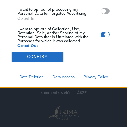
Előfizetés
I want to opt-out of processing my
Personal Data for Targeted Advertising.
Opted In
MÁR ELŐFIZETŐNK VAGY?
BEJELENTKEZÉS
I want to opt-out of Collection, Use,
Retention, Sale, and/or Sharing of my
Personal Data that Is Unrelated with the
Purposes for which it was collected.
Opted Out
CONFIRM
© 2026 Portfolio
impresszum
jogi nyilatkozat
süti beállítások
Data Deletion
Data Access
Privacy Policy
adatvédelem
szerzői jogok
médiaajánlat
karrier
kommentkezelés
ÁSZF