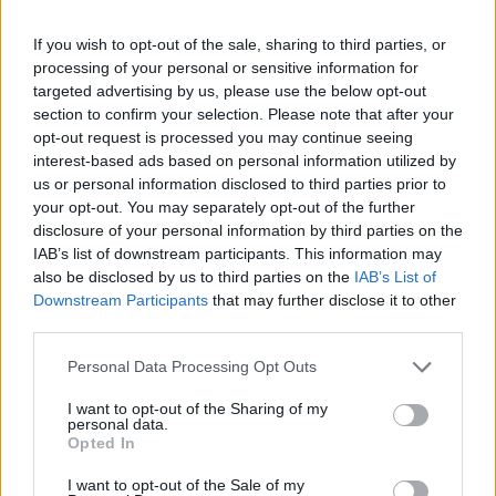
Volkswagen szerint.
If you wish to opt-out of the sale, sharing to third parties, or
Az ID.3 a Volkswagen elektromos platformjára, az MEB-re
processing of your personal or sensitive information for
épül, az autó hossza nagyjából a Golfénak megfelelő, 4,26
targeted advertising by us, please use the below opt-out
méter, viszont a VW ígérete szerint jóval tágasabb a
section to confirm your selection. Please note that after your
Golfnál, ez igaz is lehet, mivel az ID.3 tengelytávja 15
opt-out request is processed you may continue seeing
centiméterrel hosszabb, mint a Golfé. Fotó: Volkswagen
interest-based ads based on personal information utilized by
Három különböző méretű akkumulátorral rendelhető az
us or personal information disclosed to third parties prior to
your opt-out. You may separately opt-out of the further
ID.3, a legkisebb, 45 kWh-s akkumulátorral...
disclosure of your personal information by third parties on the
IAB’s list of downstream participants. This information may
also be disclosed by us to third parties on the
IAB’s List of
KEDVES OLVASÓNK!
Downstream Participants
that may further disclose it to other
A keresett cikk a portfolio.hu hírarchívumához
third parties.
tartozik, melynek olvasása előfizetéses
Personal Data Processing Opt Outs
regisztrációhoz kötött.
I want to opt-out of the Sharing of my
Az előfizetés a következőket tartalmazza:
personal data.
Opted In
Portfolio.hu teljes cikkarchívum
Kötéslisták: BÉT elmúlt 2 év napon belüli
I want to opt-out of the Sale of my