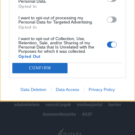
kötéslistái
Personal Data.
Opted In
Előfizetés
I want to opt-out of processing my
Personal Data for Targeted Advertising.
Opted In
MÁR ELŐFIZETŐNK VAGY?
BEJELENTKEZÉS
I want to opt-out of Collection, Use,
Retention, Sale, and/or Sharing of my
Personal Data that Is Unrelated with the
Purposes for which it was collected.
Opted Out
CONFIRM
© 2026 Portfolio
Data Deletion
Data Access
Privacy Policy
impresszum
jogi nyilatkozat
süti beállítások
adatvédelem
szerzői jogok
médiaajánlat
karrier
kommentkezelés
ÁSZF