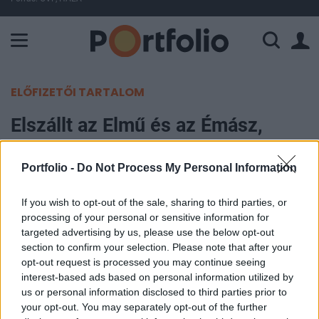
A Paksi Atomerőmű összteljesítménye 224 MW. A Duna vízállá
ELŐFIZETŐI TARTALOM
Elszállt az Elmű és az Émász,
jöhet a felvásárlási ajánlat
Portfolio -
Do Not Process My Personal Information
Portfolio
2019. szeptember 20. 11:29
If you wish to opt-out of the sale, sharing to third parties, or
processing of your personal or sensitive information for
targeted advertising by us, please use the below opt-out
Ma hajnalban az Elmű és Émász rendkívüli
section to confirm your selection. Please note that after your
tájékoztatást tett közzé a BÉT honlapján az E.ON-
opt-out request is processed you may continue seeing
nak az Elműben és Émászban történő
interest-based ads based on personal information utilized by
us or personal information disclosed to third parties prior to
befolyásszerzéséről. 15 napon belül jöhet a
your opt-out. You may separately opt-out of the further
nyilvános vételi ajánlat, azonban az árfolyamok