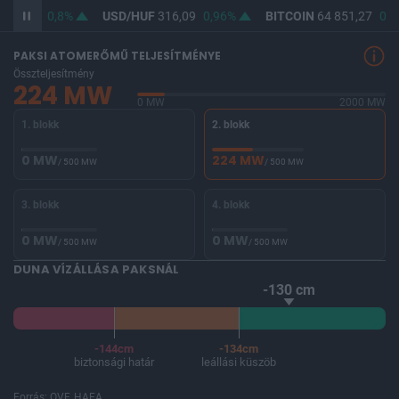
364,61
0,8%
USD/HUF
316,09
0,96%
BITCOIN
64 851,27
0,3
PAKSI ATOMERŐMŰ TELJESÍTMÉNYE
Összteljesítmény
224 MW
0 MW
2000 MW
1. blokk
2. blokk
0 MW
224 MW
/ 500 MW
/ 500 MW
3. blokk
4. blokk
0 MW
0 MW
/ 500 MW
/ 500 MW
DUNA VÍZÁLLÁSA PAKSNÁL
-130 cm
-144cm
-134cm
biztonsági határ
leállási küszöb
Forrás: OVF, HAEA