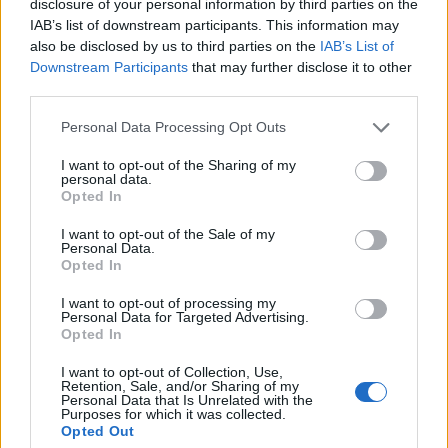
disclosure of your personal information by third parties on the
már most magasabban vannak, mint a tőkepiaci
IAB’s list of downstream participants. This information may
törvény által kötelező ármeghatározó elemek.
also be disclosed by us to third parties on the
IAB’s List of
Downstream Participants
that may further disclose it to other
Portfolio Investment Day 2026Október 21-én jön a Portfolio
third parties.
Investment Day 2026, ahol a piac vezető szakértőivel
Personal Data Processing Opt Outs
keressük a választ a befektetőket leginkább foglalkoztató
kérdésekre. Meddig tarthat az AI-rali, kik lehetnek a
I want to opt-out of the Sharing of my
personal data.
következő évek nyertesei, mire számíthatunk a részvény-,
Opted In
kötvény-, nyersanyag- és kriptopiacokon, és hogyan
érdemes portfóliót építeni egy gyorsan változó...
I want to opt-out of the Sale of my
Personal Data.
Opted In
KEDVES OLVASÓNK!
I want to opt-out of processing my
Personal Data for Targeted Advertising.
A keresett cikk a portfolio.hu hírarchívumához
Opted In
tartozik, melynek olvasása előfizetéses
I want to opt-out of Collection, Use,
regisztrációhoz kötött.
Retention, Sale, and/or Sharing of my
Personal Data that Is Unrelated with the
Purposes for which it was collected.
Az előfizetés a következőket tartalmazza:
Opted Out
Portfolio.hu teljes cikkarchívum