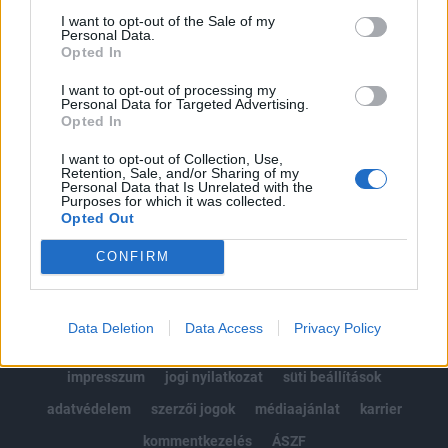
Portfolio.hu teljes cikkarchívum
I want to opt-out of the Sale of my
Personal Data.
Kötéslisták: BÉT elmúlt 2 év napon belüli
Opted In
kötéslistái
I want to opt-out of processing my
Personal Data for Targeted Advertising.
Előfizetés
Opted In
I want to opt-out of Collection, Use,
Retention, Sale, and/or Sharing of my
Personal Data that Is Unrelated with the
MÁR ELŐFIZETŐNK VAGY?
BEJELENTKEZÉS
Purposes for which it was collected.
Opted Out
CONFIRM
Data Deletion
Data Access
Privacy Policy
© 2026 Portfolio
impresszum
jogi nyilatkozat
süti beállítások
adatvédelem
szerzői jogok
médiaajánlat
karrier
kommentkezelés
ÁSZF