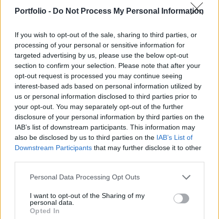
egyszerre foglalkozik kkv-hitelezéssel és fizetési
Portfolio -
Do Not Process My Personal Information
megbízások feldolgozásával – írja a Bloomberg.
If you wish to opt-out of the sale, sharing to third parties, or
Kecskemét - Merre tovább hazai kkv-k? - Versenyképesség
processing of your personal or sensitive information for
2026-banMerre tovább hazai kkv-k? - Versenyképesség
targeted advertising by us, please use the below opt-out
2026-ban! Jön a Portfolio félnapos, üzleti vidéki
section to confirm your selection. Please note that after your
rendezvénysorozata, ami naprakész gazdasági és
opt-out request is processed you may continue seeing
interest-based ads based on personal information utilized by
pénzügyi helyzetképpel segíti a helyi kkv-szektort.
us or personal information disclosed to third parties prior to
Szeptemberben Szegeden és Kecskeméten
your opt-out. You may separately opt-out of the further
találkozunk!Információ és jelentkezésA forrásbevonás után
disclosure of your personal information by third parties on the
a startup 500 millió...
IAB’s list of downstream participants. This information may
also be disclosed by us to third parties on the
IAB’s List of
Downstream Participants
that may further disclose it to other
KEDVES OLVASÓNK!
third parties.
A keresett cikk a portfolio.hu hírarchívumához
Personal Data Processing Opt Outs
tartozik, melynek olvasása előfizetéses
I want to opt-out of the Sharing of my
regisztrációhoz kötött.
personal data.
Opted In
Az előfizetés a következőket tartalmazza: