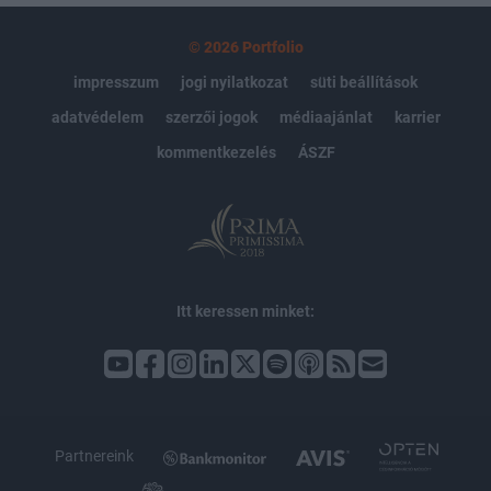
© 2026 Portfolio
impresszum
jogi nyilatkozat
süti beállítások
adatvédelem
szerzői jogok
médiaajánlat
karrier
kommentkezelés
ÁSZF
Itt keressen minket:
Partnereink