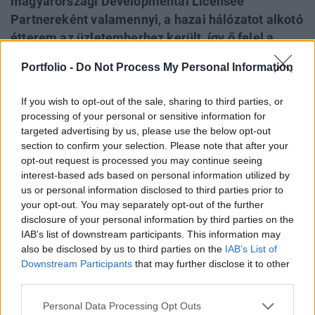
magyarországi Developmental Licensee
Partnereként valamennyi, a hazai hálózatot alkotó
étterem az üzletemberhez került, így ő felel a
piacért, beleértve a franchise partnerekkel való
Portfolio -
Do Not Process My Personal Information
együttműködést is. A tulajdonos a Portfolio-nak
elmondta: a jövőben még modernebb éttermeket,
If you wish to opt-out of the sale, sharing to third parties, or
új és kibővített szolgáltatásokat szeretne
processing of your personal or sensitive information for
megvalósítani, és a kisvárosokban is egyre több
targeted advertising by us, please use the below opt-out
section to confirm your selection. Please note that after your
Meki lesz.
opt-out request is processed you may continue seeing
interest-based ads based on personal information utilized by
Property Investment Forum 2026A hazai ingatlanpiac
us or personal information disclosed to third parties prior to
legnagyobb üzleti és networking találkozója! Idén a 22.
your opt-out. You may separately opt-out of the further
alkalommal!Információ és jelentkezésIdén tavasszal
disclosure of your personal information by third parties on the
vásárolta meg a McDonald’s Corporation magyarországi
IAB’s list of downstream participants. This information may
vállalatában meglévő teljes tulajdoni érdekeltségét Scheer
also be disclosed by us to third parties on the
IAB’s List of
Sándor, a magyar piac meghatározó építőipari cége, a
Downstream Participants
that may further disclose it to other
third parties.
Market Építő Zrt. alapítója. Ez a gyakorlatban...
Personal Data Processing Opt Outs