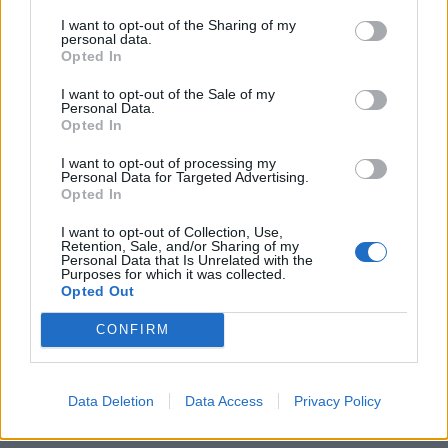
KEDVES OLVASÓNK!
I want to opt-out of the Sharing of my
personal data.
A keresett cikk a portfolio.hu hírarchívumához
Opted In
tartozik, melynek olvasása előfizetéses
I want to opt-out of the Sale of my
regisztrációhoz kötött.
Personal Data.
Opted In
Az előfizetés a következőket tartalmazza:
Portfolio.hu teljes cikkarchívum
I want to opt-out of processing my
Personal Data for Targeted Advertising.
Kötéslisták: BÉT elmúlt 2 év napon belüli
Opted In
kötéslistái
I want to opt-out of Collection, Use,
Retention, Sale, and/or Sharing of my
Personal Data that Is Unrelated with the
Előfizetés
Purposes for which it was collected.
Opted Out
CONFIRM
MÁR ELŐFIZETŐNK VAGY?
BEJELENTKEZÉS
Data Deletion
Data Access
Privacy Policy