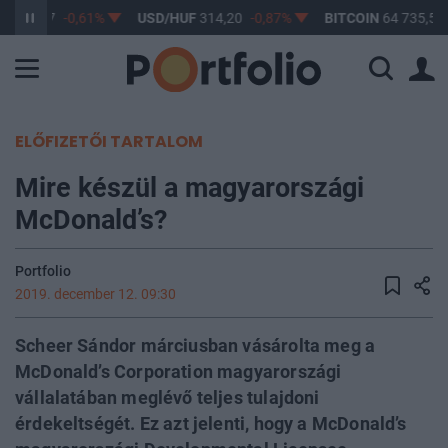
F
363,17
-0,61%
USD/HUF
314,20
-0,87%
BITCOIN
64 735,54
ELŐFIZETŐI TARTALOM
Mire készül a magyarországi
McDonald’s?
Portfolio
2019. december 12. 09:30
Scheer Sándor márciusban vásárolta meg a
McDonald’s Corporation magyarországi
vállalatában meglévő teljes tulajdoni
érdekeltségét. Ez azt jelenti, hogy a McDonald’s