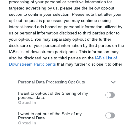
processing of your personal or sensitive information for
„Genetikai eredmények kiértékelését támogató
targeted advertising by us, please use the below opt-out
orvosdiagnosztikai eszköz” című pályázatát nyertesként
section to confirm your selection. Please note that after your
hirdették ki. A pályázat elszámolható összköltsége 829,8
opt-out request is processed you may continue seeing
millió forint...
interest-based ads based on personal information utilized by
us or personal information disclosed to third parties prior to
your opt-out. You may separately opt-out of the further
KEDVES OLVASÓNK!
disclosure of your personal information by third parties on the
IAB’s list of downstream participants. This information may
A keresett cikk a portfolio.hu hírarchívumához
also be disclosed by us to third parties on the
IAB’s List of
tartozik, melynek olvasása előfizetéses
Downstream Participants
that may further disclose it to other
regisztrációhoz kötött.
third parties.
Az előfizetés a következőket tartalmazza:
Personal Data Processing Opt Outs
Portfolio.hu teljes cikkarchívum
I want to opt-out of the Sharing of my
Kötéslisták: BÉT elmúlt 2 év napon belüli
personal data.
kötéslistái
Opted In
I want to opt-out of the Sale of my
Előfizetés
Personal Data.
Opted In