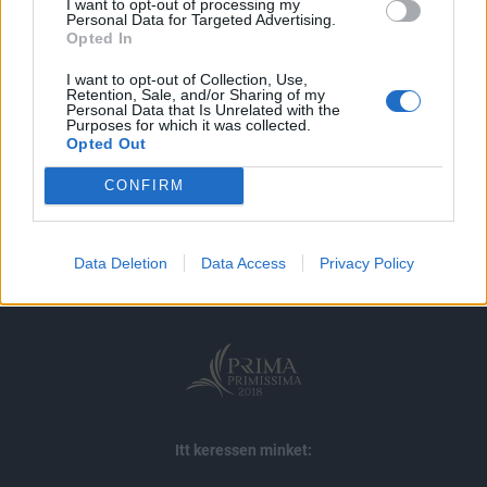
I want to opt-out of processing my
MÁR ELŐFIZETŐNK VAGY?
BEJELENTKEZÉS
Personal Data for Targeted Advertising.
Opted In
I want to opt-out of Collection, Use,
Retention, Sale, and/or Sharing of my
Personal Data that Is Unrelated with the
Purposes for which it was collected.
Opted Out
CONFIRM
© 2026 Portfolio
impresszum
jogi nyilatkozat
süti beállítások
adatvédelem
szerzői jogok
médiaajánlat
karrier
Data Deletion
Data Access
Privacy Policy
kommentkezelés
ÁSZF
Itt keressen minket: