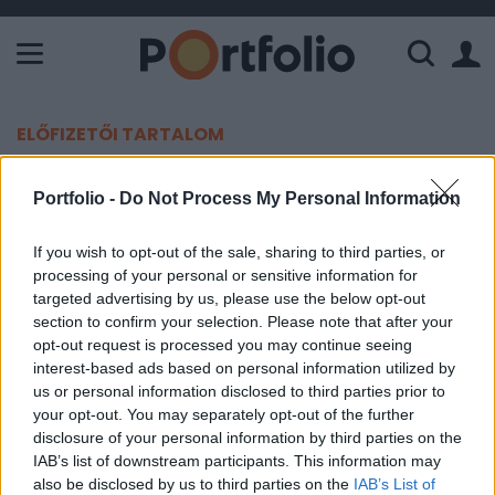
A Paksi Atomerőmű összteljesítménye 226 MW. A Duna vízállá
ELŐFIZETŐI TARTALOM
Pont az egyik legnagyobb
Portfolio -
Do Not Process My Personal Information
rajongója minősítette le a Teslát
If you wish to opt-out of the sale, sharing to third parties, or
processing of your personal or sensitive information for
Portfolio
targeted advertising by us, please use the below opt-out
2020. január 09. 19:21
section to confirm your selection. Please note that after your
opt-out request is processed you may continue seeing
A Baird elemzője, Ben Kallo eddig kifejezetten
interest-based ads based on personal information utilized by
optimista volt a Teslára, most azonban vételről
us or personal information disclosed to third parties prior to
your opt-out. You may separately opt-out of the further
tartásra rontotta az ajánlását.
disclosure of your personal information by third parties on the
IAB’s list of downstream participants. This information may
Kallo azonban hosszú távon továbbra is lát fantáziát a
also be disclosed by us to third parties on the
IAB’s List of
Tesla részvényeiben, a lépése inkább csak taktikai, a lépés