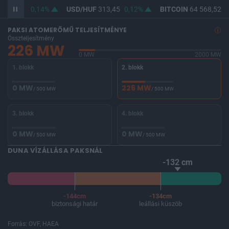
F
362,22
0,14%
USD/HUF
313,45
0,12%
BITCOIN
64 568,52
-
PAKSI ATOMERŐMŰ TELJESÍTMÉNYE
Összteljesítmény
226 MW
0 MW
2000 MW
1. blokk
2. blokk
0 MW
226 MW
/ 500 MW
/ 500 MW
3. blokk
4. blokk
0 MW
0 MW
/ 500 MW
/ 500 MW
DUNA VÍZÁLLÁSA PAKSNÁL
-132 cm
-144cm
-134cm
biztonsági határ
leállási küszöb
Forrás: OVF, HAEA