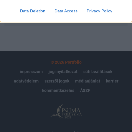
Data Deletion
Data Access
Privacy Policy
MÁR ELŐFIZETŐNK VAGY?
BEJELENTKEZÉS
© 2026 Portfolio
impresszum
jogi nyilatkozat
süti beállítások
adatvédelem
szerzői jogok
médiaajánlat
karrier
kommentkezelés
ÁSZF