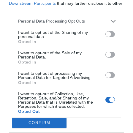
Downstream Participants
that may further disclose it to other
részben azzal magyarázható, hogy a Tesla árfolyama fél
third parties.
év alatt közel duplájára emelkedett. Az elemző a
leminősítés ellenére 355-ről 525 dollárra emelte a Tesla-
Personal Data Processing Opt Outs
célárát, ezzel a nagyobb elemzőházak közül a Baird
I want to opt-out of the Sharing of my
elemzőjéé a második legmagasabb célár...
personal data.
Opted In
I want to opt-out of the Sale of my
KEDVES OLVASÓNK!
Personal Data.
Opted In
A keresett cikk a portfolio.hu hírarchívumához
tartozik, melynek olvasása előfizetéses
I want to opt-out of processing my
Personal Data for Targeted Advertising.
regisztrációhoz kötött.
Opted In
Az előfizetés a következőket tartalmazza:
I want to opt-out of Collection, Use,
Portfolio.hu teljes cikkarchívum
Retention, Sale, and/or Sharing of my
Personal Data that Is Unrelated with the
Kötéslisták: BÉT elmúlt 2 év napon belüli
Purposes for which it was collected.
Opted Out
kötéslistái
CONFIRM
Előfizetés