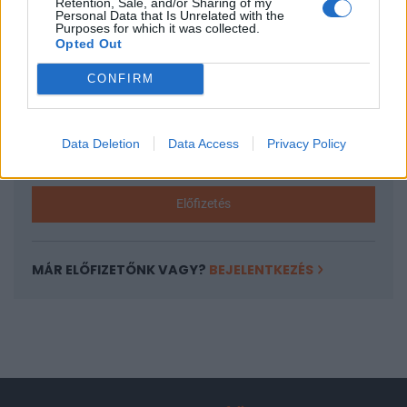
Retention, Sale, and/or Sharing of my
A keresett cikk a portfolio.hu hírarchívumához
Personal Data that Is Unrelated with the
Purposes for which it was collected.
tartozik, melynek olvasása előfizetéses
Opted Out
regisztrációhoz kötött.
CONFIRM
Az előfizetés a következőket tartalmazza:
Portfolio.hu teljes cikkarchívum
Kötéslisták: BÉT elmúlt 2 év napon belüli
Data Deletion
Data Access
Privacy Policy
kötéslistái
Előfizetés
MÁR ELŐFIZETŐNK VAGY?
BEJELENTKEZÉS