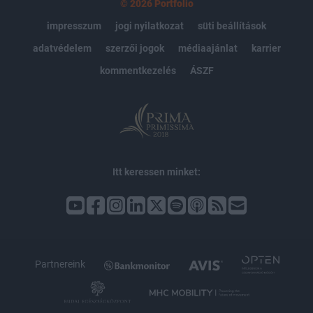
© 2026 Portfolio
impresszum
jogi nyilatkozat
süti beállítások
adatvédelem
szerzői jogok
médiaajánlat
karrier
kommentkezelés
ÁSZF
Itt keressen minket:
Partnereink