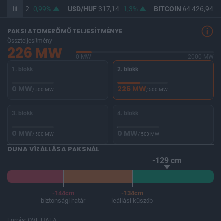
F
365,32
0,99%
USD/HUF
317,14
1,3%
BITCOIN
64 426,94
-
PAKSI ATOMERŐMŰ TELJESÍTMÉNYE
Összteljesítmény
226 MW
0 MW
2000 MW
1. blokk
2. blokk
0 MW
226 MW
/ 500 MW
/ 500 MW
3. blokk
4. blokk
0 MW
0 MW
/ 500 MW
/ 500 MW
DUNA VÍZÁLLÁSA PAKSNÁL
-129 cm
-144cm
-134cm
biztonsági határ
leállási küszöb
Forrás: OVF, HAEA