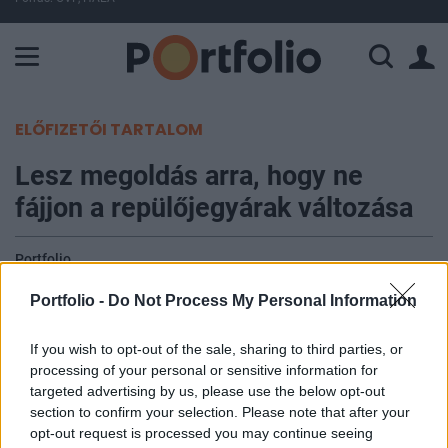
A Paksi Atomerőmű összteljesítménye 226 MW. A Duna vízállá
ELŐFIZETŐI TARTALOM
Lesz megoldás arra, hogy ne
fájjon a repülőjegyárak változása
Portfolio
2020. január 20. 15:11
Portfolio -
Do Not Process My Personal Information
Származtatott pénzügyi termékek piacra
If you wish to opt-out of the sale, sharing to third parties, or
dobásával segítené az Airbus legfontosabb
processing of your personal or sensitive information for
ügyfeleit, a légitársaságokat, hogy fedezni tudják
targeted advertising by us, please use the below opt-out
magukat a jegyárak volatilitása ellen. Ennek
section to confirm your selection. Please note that after your
opt-out request is processed you may continue seeing
helyét a Skytra nevű londoni platform jelentené,