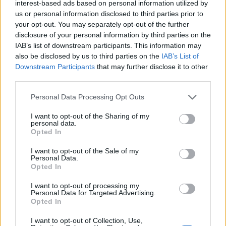
interest-based ads based on personal information utilized by
aminek élére a londoni tőzsde és a Chi-X egykori
us or personal information disclosed to third parties prior to
vezetőjét nevezte ki a repülőgépgyártó. Az
your opt-out. You may separately opt-out of the further
előkészületek már két éve folynak,
disclosure of your personal information by third parties on the
IAB’s list of downstream participants. This information may
légitársaságokkal együttműködésben és az év
also be disclosed by us to third parties on the
IAB’s List of
végén indulhat el a kereskedés, ha megkapja a
Downstream Participants
that may further disclose it to other
brit pénzügyi felügyelettől a szükséges
third parties.
engedélyeket.
Personal Data Processing Opt Outs
A tervek szerint opciókat és futures ügyleteket kínál majd a
I want to opt-out of the Sharing of my
Skytra a légitársaságoknak, olyan újonnan kifejlesztett
personal data.
Opted In
indexek alapján, ami a fontosabb régiók jegyárváltozásait
reprezentálja, napi szinten. A légitársaságok a
I want to opt-out of the Sale of my
jegyárbevételüket eddig nem tudták fedezni semmilyen
Personal Data.
Opted In
módszerrel, jellemzően az olajár változásaira és a
devizaárfolyamokra kötöttek hedge ügyleteket...
I want to opt-out of processing my
Personal Data for Targeted Advertising.
Opted In
KEDVES OLVASÓNK!
I want to opt-out of Collection, Use,