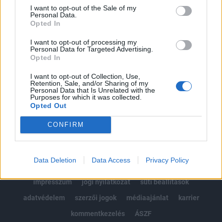
Portfolio.hu teljes cikkarchívum
I want to opt-out of the Sale of my
Personal Data.
Kötéslisták: BÉT elmúlt 2 év napon belüli
Opted In
kötéslistái
I want to opt-out of processing my
Personal Data for Targeted Advertising.
Előfizetés
Opted In
I want to opt-out of Collection, Use,
Retention, Sale, and/or Sharing of my
MÁR ELŐFIZETŐNK VAGY?
BEJELENTKEZÉS
Personal Data that Is Unrelated with the
Purposes for which it was collected.
Opted Out
CONFIRM
Data Deletion
Data Access
Privacy Policy
© 2026 Portfolio
impresszum
jogi nyilatkozat
süti beállítások
adatvédelem
szerzői jogok
médiaajánlat
karrier
kommentkezelés
ÁSZF