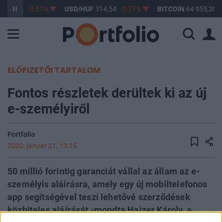
363,53
-0,51%
USD/HUF
314,54
-0,77%
BITCOIN
64 955,30
ELŐFIZETŐI TARTALOM
Fontos részletek derültek ki az új
e-személyiről
Portfolio
2020. január 21. 13:15
50 millió forintig garanciát vállal az állam az e-
személyis aláírásra, amely egy új mobiltelefonos
app segítségével teszi lehetővé szerződések
közhiteles aláírását -mondta Hajzer Károly, a