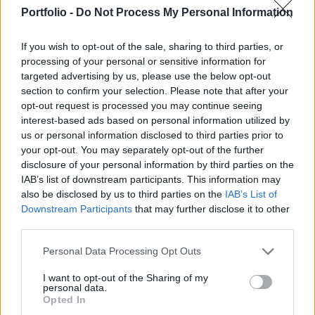
Belügyminisztérium informatikai helyettes
Portfolio -
Do Not Process My Personal Information
államtitkára a Kossuth Rádió Napközben című
műsorában.
If you wish to opt-out of the sale, sharing to third parties, or
processing of your personal or sensitive information for
Mint arról korábban beszámoltunk, a Belügyminisztérium
targeted advertising by us, please use the below opt-out
tájékoztatása szerint a következő 2 évben tervezik az e-
section to confirm your selection. Please note that after your
személyi chip- és operációs rendszerének és
opt-out request is processed you may continue seeing
alkalmazásának megújítását, az e-aláírás és a közösségi
interest-based ads based on personal information utilized by
us or personal information disclosed to third parties prior to
közlekedési funkció továbbfejlesztését, illetve a
your opt-out. You may separately opt-out of the further
mobiltelefonok kártyaolvasóként történő használatának
disclosure of your personal information by third parties on the
kifejlesztését. Hajzer Károly helyettes-államtitkár...
IAB’s list of downstream participants. This information may
also be disclosed by us to third parties on the
IAB’s List of
Downstream Participants
that may further disclose it to other
KEDVES OLVASÓNK!
third parties.
A keresett cikk a portfolio.hu hírarchívumához
Personal Data Processing Opt Outs
tartozik, melynek olvasása előfizetéses
regisztrációhoz kötött.
I want to opt-out of the Sharing of my
personal data.
Opted In
Az előfizetés a következőket tartalmazza: