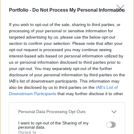
Kivezetik a frankfurti tőzsdéről az Axel Springer
Portfolio -
Do Not Process My Personal Information
papírjait, ezt kérvényezték most a vállalat
If you wish to opt-out of the sale, sharing to third parties, or
tulajdonosai.
processing of your personal or sensitive information for
targeted advertising by us, please use the below opt-out
Az Axel Springer bejelentette, hogy részvényeinek
section to confirm your selection. Please note that after your
kivezetését kéri a frankfurti tőzsdéről. A német
opt-out request is processed you may continue seeing
médiakonszern az után döntött a lépésről, hogy a KKR
interest-based ads based on personal information utilized by
private equity cég részvényenként 63 eurós ajánlatot tett a
us or personal information disclosed to third parties prior to
vállalatra, amivel 6,8 milliárd euróra értékelte a német
your opt-out. You may separately opt-out of the further
társaságot. A KKR eddig összesen 44,9 százaléknyi
disclosure of your personal information by third parties on the
IAB’s list of downstream participants. This information may
részvényt szerzett meg, az eddigi nagytulajdonosoknál...
also be disclosed by us to third parties on the
IAB’s List of
Downstream Participants
that may further disclose it to other
third parties.
KEDVES OLVASÓNK!
A keresett cikk a portfolio.hu hírarchívumához
Personal Data Processing Opt Outs
tartozik, melynek olvasása előfizetéses
I want to opt-out of the Sharing of my
regisztrációhoz kötött.
personal data.
Opted In