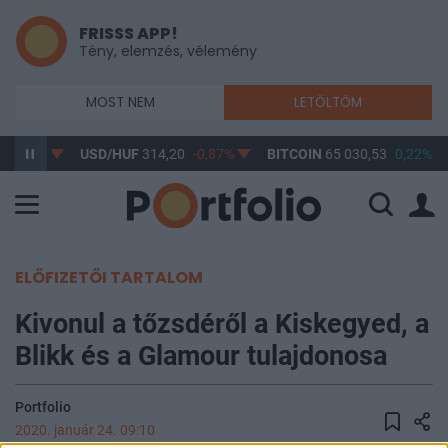
FRISSS APP!
Tény, elemzés, vélemény
MOST NEM
LETÖLTÖM
-0,61%
USD/HUF
314,20
-0,87%
BITCOIN
65 030,53
0,22%
ELŐFIZETŐI TARTALOM
Kivonul a tőzsdéről a Kiskegyed, a
Blikk és a Glamour tulajdonosa
Portfolio
2020. január 24. 09:10