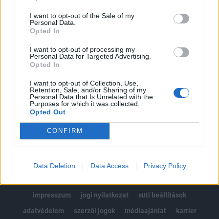
Az előfizetés a következőket tartalmazza:
I want to opt-out of the Sale of my
Portfolio.hu teljes cikkarchívum
Personal Data.
Kötéslisták: BÉT elmúlt 2 év napon belüli
Opted In
kötéslistái
I want to opt-out of processing my
Personal Data for Targeted Advertising.
Opted In
Előfizetés
I want to opt-out of Collection, Use,
Retention, Sale, and/or Sharing of my
Personal Data that Is Unrelated with the
MÁR ELŐFIZETŐNK VAGY?
BEJELENTKEZÉS
Purposes for which it was collected.
Opted Out
CONFIRM
Data Deletion
Data Access
Privacy Policy
© 2026 Portfolio
impresszum
jogi nyilatkozat
süti beállítások
adatvédelem
szerzői jogok
médiaajánlat
karrier