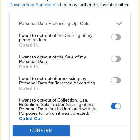
26-án 180 darab, 2020. február 27-én 19 darab, február 28-
Downstream Participants
that may further disclose it to other
án 180 darab saját részvényt vásárolt tőzsdei
third parties.
forgalomban, a cég közgyűlésének 2019. április 18-i
Personal Data Processing Opt Outs
jóváhagyása alapján munkavállalói résztulajdonosi
program céljából. A társaság saját részvény állománya
I want to opt-out of the Sharing of my
2020. február 28-án a tranzakciót követően...
personal data.
Opted In
I want to opt-out of the Sale of my
KEDVES OLVASÓNK!
Personal Data.
Opted In
A keresett cikk a portfolio.hu hírarchívumához
tartozik, melynek olvasása előfizetéses
I want to opt-out of processing my
Personal Data for Targeted Advertising.
regisztrációhoz kötött.
Opted In
Az előfizetés a következőket tartalmazza:
I want to opt-out of Collection, Use,
Retention, Sale, and/or Sharing of my
Portfolio.hu teljes cikkarchívum
Personal Data that Is Unrelated with the
Purposes for which it was collected.
Kötéslisták: BÉT elmúlt 2 év napon belüli
Opted Out
kötéslistái
CONFIRM
Előfizetés