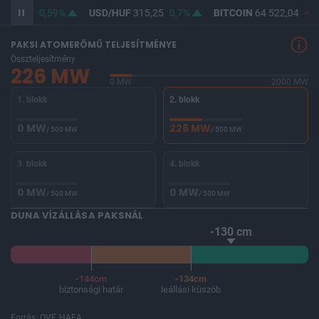
363,86
0,59%
USD/HUF
315,25
0,7%
BITCOIN
64 522,04
-0,
PAKSI ATOMERŐMŰ TELJESÍTMÉNYE
Összteljesítmény
226 MW
0 MW
2000 MW
1. blokk
2. blokk
0 MW
226 MW
/ 500 MW
/ 500 MW
3. blokk
4. blokk
0 MW
0 MW
/ 500 MW
/ 500 MW
DUNA VÍZÁLLÁSA PAKSNÁL
-130 cm
-144cm
-134cm
biztonsági határ
leállási küszöb
Forrás: OVF, HAEA