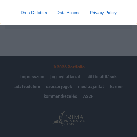
Data Deletion
Data Access
Privacy Policy
MÁR ELŐFIZETŐNK VAGY?
BEJELENTKEZÉS
© 2026 Portfolio
impresszum
jogi nyilatkozat
süti beállítások
adatvédelem
szerzői jogok
médiaajánlat
karrier
kommentkezelés
ÁSZF