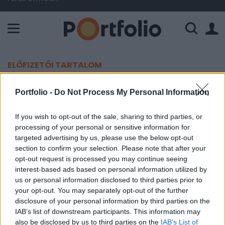
A Paksi Atomerőmű összteljesítménye 226 MW. A Duna vízállá
ELŐFIZETŐI TARTALOM
Saját részvényeket vásárolt a
Portfolio -
Do Not Process My Personal Information
Duna House
If you wish to opt-out of the sale, sharing to third parties, or
processing of your personal or sensitive information for
Portfolio
targeted advertising by us, please use the below opt-out
2020. március 02. 15:22
section to confirm your selection. Please note that after your
opt-out request is processed you may continue seeing
A Duna House február 26. és február 28. között
interest-based ads based on personal information utilized by
us or personal information disclosed to third parties prior to
379 darab saját részvényt vásárolt meg tőzsdei
your opt-out. You may separately opt-out of the further
forgalomban.
disclosure of your personal information by third parties on the
IAB’s list of downstream participants. This information may
A Duna House bejelentette, hogy a társaság 2020. február
also be disclosed by us to third parties on the
IAB’s List of