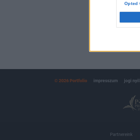
kötéslistái
Opted 
MÁR ELŐFIZETŐ
© 2026 Portfolio
impresszum
jogi nyi
Partnereink