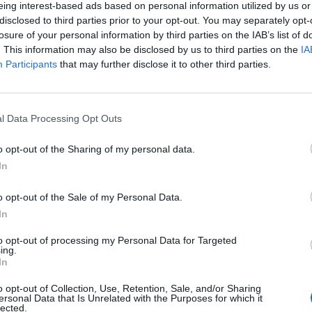
eing interest-based ads based on personal information utilized by us or
disclosed to third parties prior to your opt-out. You may separately opt-
ktőzsde ma bejelentette, hogy a Nutex alaptőkeemelé
losure of your personal information by third parties on the IAB’s list of
ab törzsrészvényt 2020. március 11-én vezetik be a tőz
. This information may also be disclosed by us to third parties on the
IA
Participants
that may further disclose it to other third parties.
tatása szerint a Nutex 9 875 000 darab, egyenként 24 forint név
 dematerializált, névre szóló törzsrészvényét 2020. március 11.
l Data Processing Opt Outs
ti. A Nutex Budapesti Értéktőzsdére bevezetett értékpapírjaina
 040 766 darabra módosul. A Nutex 3,2...
o opt-out of the Sharing of my personal data.
In
ASÓNK!
o opt-out of the Sale of my Personal Data.
In
a portfolio.hu hírarchívumához tartozik, melynek olvasása előf
ötött.
to opt-out of processing my Personal Data for Targeted
ing.
övetkezőket tartalmazza:
In
 teljes cikkarchívum
o opt-out of Collection, Use, Retention, Sale, and/or Sharing
 BÉT elmúlt 2 év napon belüli
ersonal Data that Is Unrelated with the Purposes for which it
lected.