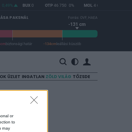
0,49%
BUX
0
OTP
46 750
0%
MOL
4 608
0%
RICHT
LÁSA PAKSNÁL
Forrás: OVF, HAEA
-131 cm
4cm
biztonsági határ
-134cm
leállási küszöb
 a leállási küszöb -134 cm.
SOK
ÜZLET
INGATLAN
ZÖLD VILÁG
TŐZSDE
őzsdére
sonal or
ection to
ou may