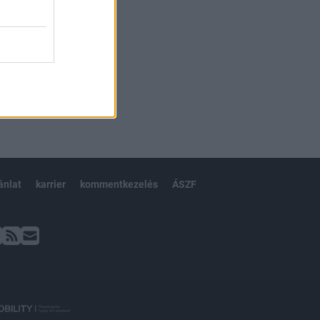
ánlat
karrier
kommentkezelés
ÁSZF