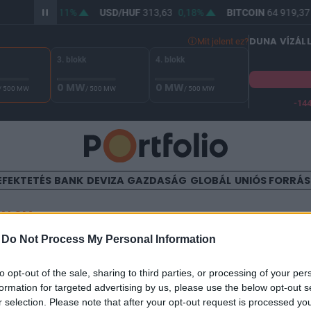
UF
362,13
0,11%
USD/HUF
313,63
0,18%
BITCOIN
64 919,37
DUNA VÍZÁL
Mit jelent ez?
3. blokk
4. blokk
0 MW
0 MW
/ 500 MW
/ 500 MW
/ 500 MW
-14
 Duna vízállása Paksnál -131 cm. A biztonsági határ -144 cm,
EFEKTETÉS
BANK
DEVIZA
GAZDASÁG
GLOBÁL
UNIÓS FORRÁ
TALOM
-
Do Not Process My Personal Information
 az új Nutex részvények a t
to opt-out of the sale, sharing to third parties, or processing of your per
formation for targeted advertising by us, please use the below opt-out s
r selection. Please note that after your opt-out request is processed y
43