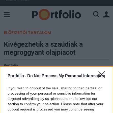
A Paksi Atomerőmű összteljesítménye 227 MW. A Duna vízállá
ELŐFIZETŐI TARTALOM
Kivégezhetik a szaúdiak a
megroggyant olajpiacot
Portfolio
2020. március 16. 10:41
Portfolio -
Do Not Process My Personal Information
Igen aggasztó a helyzet a globális olajpiacon,
If you wish to opt-out of the sale, sharing to third parties, or
ugyanis heteken belül a globális karanténoknak
processing of your personal or sensitive information for
köszönhetően 10 százalékkal eshet a világ
targeted advertising by us, please use the below opt-out
olajfelhasználása, miközben csak a szaúdiak 2,6
section to confirm your selection. Please note that after your
opt-out request is processed you may continue seeing
százalékkal növelnék a globális olajkínálatot.