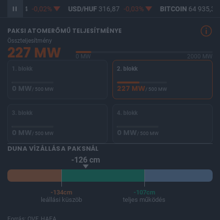
F
365,34
-0,02%
USD/HUF
316,87
-0,03%
BITCOIN
64 935,33
PAKSI ATOMERŐMŰ TELJESÍTMÉNYE
Összteljesítmény
227 MW
0 MW
2000 MW
1. blokk
2. blokk
0 MW
227 MW
/ 500 MW
/ 500 MW
3. blokk
4. blokk
0 MW
0 MW
/ 500 MW
/ 500 MW
DUNA VÍZÁLLÁSA PAKSNÁL
-126 cm
-134cm
-107cm
leállási küszöb
teljes működés
Forrás: OVF, HAEA