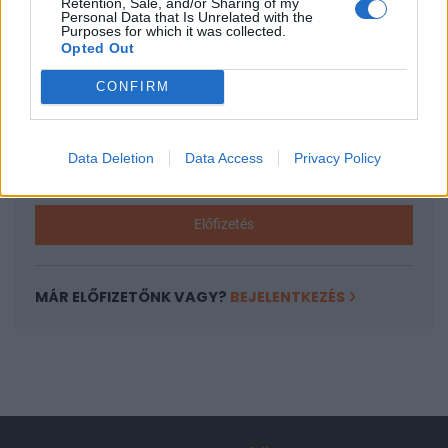
Retention, Sale, and/or Sharing of my
A keresett cikk a portfolio.hu hírarchívumához
Personal Data that Is Unrelated with the
Purposes for which it was collected.
tartozik, melynek olvasása előfizetéses
Opted Out
regisztrációhoz kötött.
CONFIRM
Az előfizetés a következőket tartalmazza:
Portfolio.hu teljes cikkarchívum
Kötéslisták: BÉT elmúlt 2 év napon belüli
Data Deletion
Data Access
Privacy Policy
kötéslistái
Előfizetés
MÁR ELŐFIZETŐNK VAGY?
BEJELENTKEZÉS