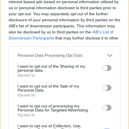
interest-based ads based on personal information utilized by
Egyelőre rendelkezésre áll szabad tárolói
us or personal information disclosed to third parties prior to
kapacitás, azonban kétséges, hogy a jelenlegi
your opt-out. You may separately opt-out of the further
bizonytalan helyzetben mennyi kőolajat mernek
disclosure of your personal information by third parties on the
IAB’s list of downstream participants. This information may
betározni a vállalatok és az államok. Amennyiben
also be disclosed by us to third parties on the
IAB’s List of
nem történik radikális változás a kőolaj keresleti
Downstream Participants
that may further disclose it to other
vagy kínálati oldalán, akkor várhatóan még
third parties.
masszív zuhanás előtt áll az olaj ára.
Personal Data Processing Opt Outs
Portfolio Investment Day 2026Október 21-én jön a Portfolio
I want to opt-out of the Sharing of my
Investment Day 2026, ahol a piac vezető szakértőivel
personal data.
Opted In
keressük a választ a befektetőket leginkább foglalkoztató
kérdésekre. Meddig tarthat az AI-rali, kik lehetnek a
I want to opt-out of the Sale of my
következő évek nyertesei, mire számíthatunk a részvény-,
Personal Data.
Opted In
kötvény-, nyersanyag- és kriptopiacokon, és hogyan
érdemes portfóliót építeni egy gyorsan változó...
I want to opt-out of processing my
Personal Data for Targeted Advertising.
Opted In
KEDVES OLVASÓNK!
I want to opt-out of Collection, Use,