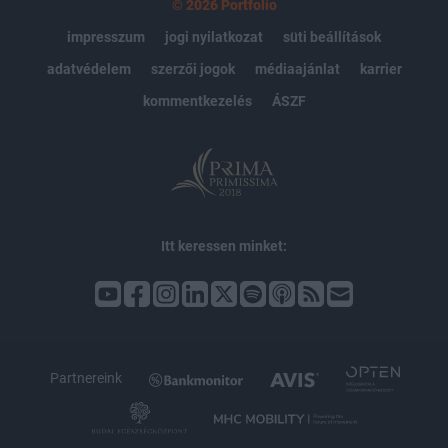
© 2026 Portfolio
impresszum
jogi nyilatkozat
süti beállítások
adatvédelem
szerzői jogok
médiaajánlat
karrier
kommentkezelés
ÁSZF
Itt keressen minket:
Partnereink