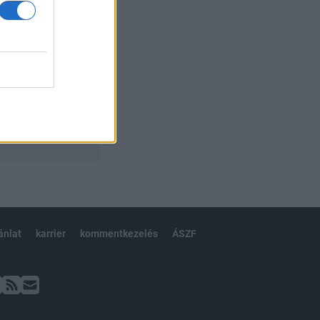
ánlat
karrier
kommentkezelés
ÁSZF