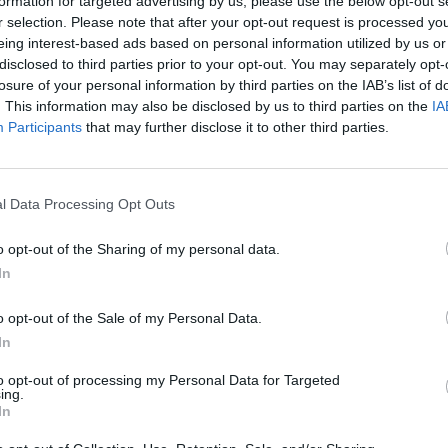
formation for targeted advertising by us, please use the below opt-out s
r selection. Please note that after your opt-out request is processed y
03
eing interest-based ads based on personal information utilized by us or
disclosed to third parties prior to your opt-out. You may separately opt-
losure of your personal information by third parties on the IAB’s list of
s biztosítja a régió és Magyarország energia- és üzema
. This information may also be disclosed by us to third parties on the
IA
zleti folyamatai, a termelés, gyártás, áruszállítás és 
Participants
that may further disclose it to other third parties.
bbra is változatlanul működnek - tájékoztatta Orosz An
skereskedelmi vezetője az MTI-t.
l Data Processing Opt Outs
t Day 2026Október 21-én jön a Portfolio Investment Day 2026, a
k a választ a befektetőket leginkább foglalkoztató kérdésekre. M
o opt-out of the Sharing of my personal data.
 következő évek nyertesei, mire számíthatunk a részvény-, kötvény
In
ogyan érdemes portfóliót építeni egy gyorsan változó...
o opt-out of the Sale of my Personal Data.
In
ASÓNK!
to opt-out of processing my Personal Data for Targeted
a portfolio.hu hírarchívumához tartozik, melynek olvasása előf
ing.
ötött.
In
övetkezőket tartalmazza: