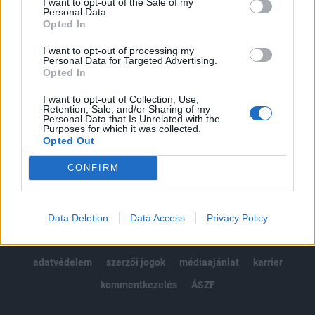
I want to opt-out of the Sale of my
Kötéslisták: BÉT elmúlt 2 év napon belüli
Personal Data.
kötéslistái
Opted In
I want to opt-out of processing my
Előfizetés
Personal Data for Targeted Advertising.
Opted In
I want to opt-out of Collection, Use,
MÁR ELŐFIZETŐNK VAGY?
BEJELENTKEZÉS
Retention, Sale, and/or Sharing of my
Personal Data that Is Unrelated with the
Purposes for which it was collected.
Opted Out
CONFIRM
© 2026 Portfolio
Data Deletion
Data Access
Privacy Policy
impresszum
jogi nyilatkozat
süti beállítások
adatvédelem
szerzői jogok
médiaajánlat
karrier
kommentkezelés
ÁSZF