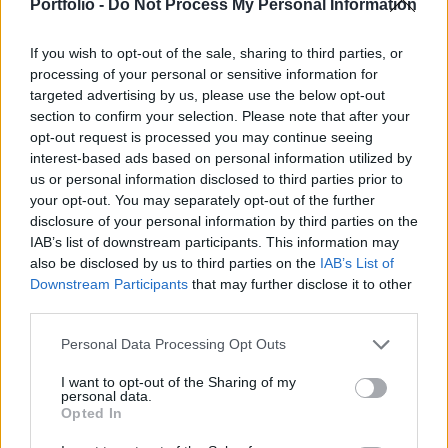
a nyilvánosság elé a japán autóipari vállalat – írja
Portfolio -
Do Not Process My Personal Information
a Coin Telegraph.
If you wish to opt-out of the sale, sharing to third parties, or
A bejelentésre azért most került sor, mert a Toyota a
processing of your personal or sensitive information for
blockchain gyakorlati implementációját akarja
targeted advertising by us, please use the below opt-out
section to confirm your selection. Please note that after your
felgyorsítani, illetve üzleti partnerségeket keres a
opt-out request is processed you may continue seeing
cégcsoporton kívül. A blockchain fejlesztése részben azzal
interest-based ads based on personal information utilized by
a céllal történik, hogy eltolják a céget egy általánosabb,
us or personal information disclosed to third parties prior to
mobilitással foglalkozó irány felé, ami nem feltétlen csak
your opt-out. You may separately opt-out of the further
az autóipart foglalja magában. A laborban...
disclosure of your personal information by third parties on the
IAB’s list of downstream participants. This information may
also be disclosed by us to third parties on the
IAB’s List of
KEDVES OLVASÓNK!
Downstream Participants
that may further disclose it to other
third parties.
A keresett cikk a portfolio.hu hírarchívumához
tartozik, melynek olvasása előfizetéses
Personal Data Processing Opt Outs
regisztrációhoz kötött.
I want to opt-out of the Sharing of my
personal data.
Az előfizetés a következőket tartalmazza:
Opted In
Portfolio.hu teljes cikkarchívum