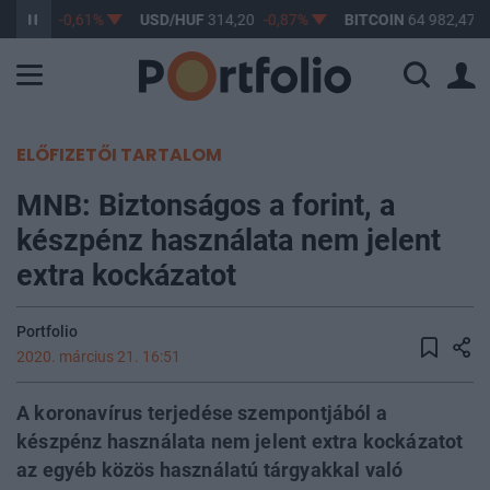
363,17
-0,61%
USD/HUF
314,20
-0,87%
BITCOIN
64 982,47
0
ELŐFIZETŐI TARTALOM
MNB: Biztonságos a forint, a
készpénz használata nem jelent
extra kockázatot
Portfolio
2020. március 21. 16:51
A koronavírus terjedése szempontjából a
készpénz használata nem jelent extra kockázatot
az egyéb közös használatú tárgyakkal való