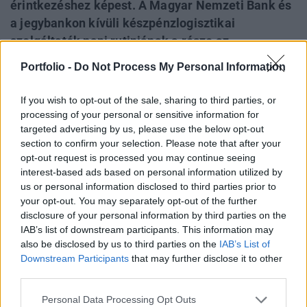
érintkezéshez képest. A Magyar Nemzeti Bank és
a jegybankon kívüli készpénzlogisztikai
szolgáltatók napi rutinjának a része az
elhasználódott bankjegyek kiszűrése a
Portfolio -
Do Not Process My Personal Information
forgalomból, azonban a hétköznapi vásárlások
során mindenkor fontos az alapvető higiéniai
If you wish to opt-out of the sale, sharing to third parties, or
szabályok betartása, áll a jegybank
processing of your personal or sensitive information for
targeted advertising by us, please use the below opt-out
közleményében.
section to confirm your selection. Please note that after your
opt-out request is processed you may continue seeing
Több európai jegybank és a WHO is felhívta a figyelmet
interest-based ads based on personal information utilized by
arra, hogy a készpénz használata nem jelent kiemelt
us or personal information disclosed to third parties prior to
kockázatot a koronavírus terjedése szempontjából,
your opt-out. You may separately opt-out of the further
ugyanakkor egy szélesedő pandémiás helyzetben a
disclosure of your personal information by third parties on the
megszokottnál is fontosabb az alapvető higiéniai
IAB’s list of downstream participants. This information may
szabályok betartása a kockázatok csökkentése érdekében.
also be disclosed by us to third parties on the
IAB’s List of
Ezért mind a készpénzkímélő fizetési módszerek
Downstream Participants
that may further disclose it to other
third parties.
használata...
Personal Data Processing Opt Outs