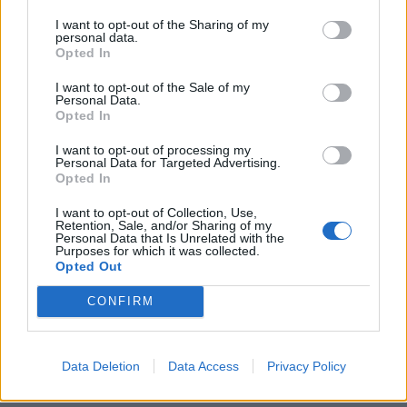
KEDVES OLVASÓNK!
I want to opt-out of the Sharing of my
personal data.
A keresett cikk a portfolio.hu hírarchívumához
Opted In
tartozik, melynek olvasása előfizetéses
I want to opt-out of the Sale of my
regisztrációhoz kötött.
Personal Data.
Opted In
Az előfizetés a következőket tartalmazza:
I want to opt-out of processing my
Portfolio.hu teljes cikkarchívum
Personal Data for Targeted Advertising.
Kötéslisták: BÉT elmúlt 2 év napon belüli
Opted In
kötéslistái
I want to opt-out of Collection, Use,
Retention, Sale, and/or Sharing of my
Personal Data that Is Unrelated with the
Előfizetés
Purposes for which it was collected.
Opted Out
CONFIRM
MÁR ELŐFIZETŐNK VAGY?
BEJELENTKEZÉS
Data Deletion
Data Access
Privacy Policy