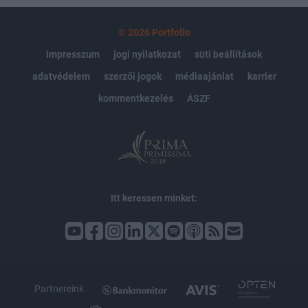
© 2026 Portfolio
impresszum
jogi nyilatkozat
süti beállítások
adatvédelem
szerzői jogok
médiaajánlat
karrier
kommentkezelés
ÁSZF
Itt keressen minket:
Partnereink