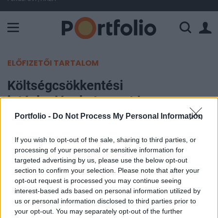
A Paksi Atomerőmű összteljesítménye 226 MW. A Duna vízállá
ELŐFIZETŐI TARTALOM
Költségcsökkentési
intézkedéseket vezet be a
Waberer’s
Portfolio -
Do Not Process My Personal Information
If you wish to opt-out of the sale, sharing to third parties, or
Portfolio
processing of your personal or sensitive information for
2020. március 24. 08:44
targeted advertising by us, please use the below opt-out
section to confirm your selection. Please note that after your
Záporoznak a bejelentések a Waberer’stől,
opt-out request is processed you may continue seeing
költségcsökkentési intézkedéseket vezet be a
interest-based ads based on personal information utilized by
us or personal information disclosed to third parties prior to
társaság, leállítja a nemzetközi flottájában lévő
your opt-out. You may separately opt-out of the further
kamionok jelentős részét, hazahozza a külföldi