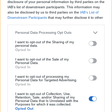
disclosure of your personal information by third parties on the
járművezetőit és eszközeit, és ésszerűsíti
IAB’s list of downstream participants. This information may
munkaerőállományát.
also be disclosed by us to third parties on the
IAB’s List of
Downstream Participants
that may further disclose it to other
A Waberer’s bejelentette, hogy azonnali hatállyal
third parties.
különleges intézkedéseket vezet be a COVID-19 káros
Personal Data Processing Opt Outs
hatásainak ellentételezésére. Amint azt a Társaság 2020.
március 17-én, üzleti teljesítményével kapcsolatban kiadott
I want to opt-out of the Sharing of my
personal data.
közleményében bejelentette, a csoport bevételeit jelentős
Opted In
mértékben befolyásolták a koronavírus világjárvány
következtében elrendelt, egész Európára...
I want to opt-out of the Sale of my
Personal Data.
Opted In
KEDVES OLVASÓNK!
I want to opt-out of processing my
Personal Data for Targeted Advertising.
A keresett cikk a portfolio.hu hírarchívumához
Opted In
tartozik, melynek olvasása előfizetéses
I want to opt-out of Collection, Use,
regisztrációhoz kötött.
Retention, Sale, and/or Sharing of my
Personal Data that Is Unrelated with the
Purposes for which it was collected.
Az előfizetés a következőket tartalmazza:
Opted Out