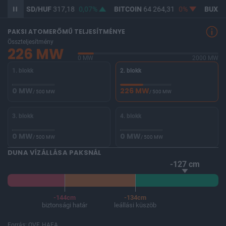
%
USD/HUF
317,18
0,07%
BITCOIN
64 264,31
0%
BUX
14
PAKSI ATOMERŐMŰ TELJESÍTMÉNYE
Összteljesítmény
226 MW
0 MW
2000 MW
1. blokk
2. blokk
0 MW
226 MW
/ 500 MW
/ 500 MW
3. blokk
4. blokk
0 MW
0 MW
/ 500 MW
/ 500 MW
DUNA VÍZÁLLÁSA PAKSNÁL
-127 cm
-144cm
-134cm
biztonsági határ
leállási küszöb
Forrás: OVF, HAEA