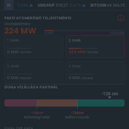
F
366,67
0,34%
USD/HUF
318,27
0,41%
BITCOIN
64 366,35
0
PAKSI ATOMERŐMŰ TELJESÍTMÉNYE
Összteljesítmény
224 MW
0 MW
2000 MW
1. blokk
2. blokk
0 MW
224 MW
/ 500 MW
/ 500 MW
3. blokk
4. blokk
0 MW
0 MW
/ 500 MW
/ 500 MW
DUNA VÍZÁLLÁSA PAKSNÁL
-126 cm
-144cm
-134cm
biztonsági határ
leállási küszöb
Forrás: OVF, HAEA