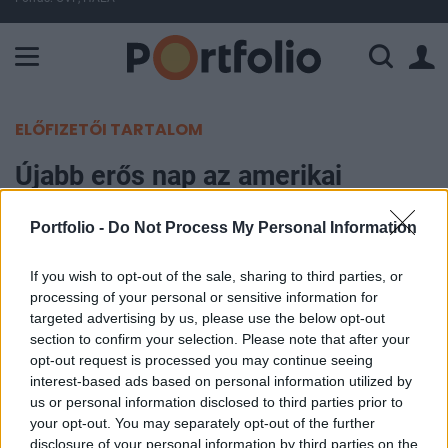
A Paksi Atomerőmű összteljesítménye 224 MW. A Duna vízállá
ELŐFIZETŐI TARTALOM
Újabb erős nap az amerikai
tőzsdén: 3 nap alatt több mint 20
Portfolio -
Do Not Process My Personal Information
százalékot emelkedett a Dow
If you wish to opt-out of the sale, sharing to third parties, or
Portfolio
processing of your personal or sensitive information for
2020. március 26. 21:04
targeted advertising by us, please use the below opt-out
section to confirm your selection. Please note that after your
opt-out request is processed you may continue seeing
A szenátus tegnap elfogadta a kétezer milliárd
interest-based ads based on personal information utilized by
dolláros gazdasági mentőcsomagot, a
us or personal information disclosed to third parties prior to
képviselőház pedig várhatóan pénteken dönthet a
your opt-out. You may separately opt-out of the further
kérdésben. Európában a korábbi esés után délután
disclosure of your personal information by third parties on the