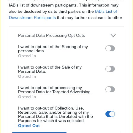
IAB’s list of downstream participants. This information may
felpattantak a tőzsdék és Amerikában is jelentős
also be disclosed by us to third parties on the
IAB’s List of
emelkedést láttunk a tőzsdéken a drámaian rossz
Downstream Participants
that may further disclose it to other
makroadat ellenére.
third parties.
2020. március 26. 21:04 Megosztás Dow: több mint 1300
Personal Data Processing Opt Outs
pont plusz Harmadik napja emelkednek az amerikai
I want to opt-out of the Sharing of my
tőzsdék, a Dow ma 1351 pontos plusszal zárta a
personal data.
Opted In
kereskedést, ami 6,4 százalékos erősödésnek felel meg. Az
S&P 500 6,1 százalékot, a Nasdaq 5,6 százalékot...
I want to opt-out of the Sale of my
Personal Data.
Opted In
KEDVES OLVASÓNK!
I want to opt-out of processing my
Personal Data for Targeted Advertising.
A keresett cikk a portfolio.hu hírarchívumához
Opted In
tartozik, melynek olvasása előfizetéses
regisztrációhoz kötött.
I want to opt-out of Collection, Use,
Retention, Sale, and/or Sharing of my
Personal Data that Is Unrelated with the
Az előfizetés a következőket tartalmazza:
Purposes for which it was collected.
Opted Out
Portfolio.hu teljes cikkarchívum