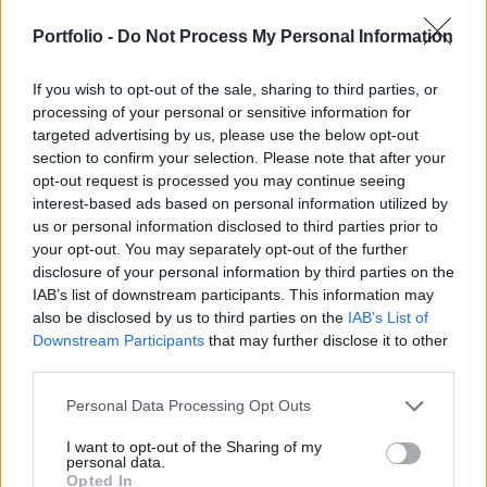
hogy a fiatalok nem vették elég komolyan az
egészségügyi krízishelyzetet, és inkább a
Portfolio -
Do Not Process My Personal Information
szórakozást választották, ezzel mélyítve az
If you wish to opt-out of the sale, sharing to third parties, or
egyébként is égető problémát.
processing of your personal or sensitive information for
targeted advertising by us, please use the below opt-out
A Johns Hopkins egyetem csütörtöki beszámolója szerint
section to confirm your selection. Please note that after your
az USA-ban regisztrált koronavírusos fertőzöttek száma
opt-out request is processed you may continue seeing
mostanra meghaladta a Kínait. Az intézmény adati szerint
interest-based ads based on personal information utilized by
mostanra 82 404 fertőzött található Amerikában. A vírus
us or personal information disclosed to third parties prior to
amerikai terjedéshez hozzájárult az is, hogy a népesség
your opt-out. You may separately opt-out of the further
fiatalabb rétegei nem vették elég komolyan az
disclosure of your personal information by third parties on the
IAB’s list of downstream participants. This information may
egészségügyi krízishelyzetet, és inkább a bulizást...
also be disclosed by us to third parties on the
IAB’s List of
Downstream Participants
that may further disclose it to other
third parties.
KEDVES OLVASÓNK!
A keresett cikk a portfolio.hu hírarchívumához
Personal Data Processing Opt Outs
tartozik, melynek olvasása előfizetéses
I want to opt-out of the Sharing of my
regisztrációhoz kötött.
personal data.
Opted In