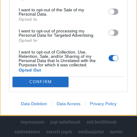
Az előfizetés a következőket tartalmazza:
I want to opt-out of the Sale of my
Portfolio.hu teljes cikkarchívum
Personal Data.
Kötéslisták: BÉT elmúlt 2 év napon belüli
Opted In
kötéslistái
I want to opt-out of processing my
Personal Data for Targeted Advertising.
Opted In
Előfizetés
I want to opt-out of Collection, Use,
Retention, Sale, and/or Sharing of my
Personal Data that Is Unrelated with the
MÁR ELŐFIZETŐNK VAGY?
BEJELENTKEZÉS
Purposes for which it was collected.
Opted Out
CONFIRM
Data Deletion
Data Access
Privacy Policy
© 2026 Portfolio
impresszum
jogi nyilatkozat
süti beállítások
adatvédelem
szerzői jogok
médiaajánlat
karrier