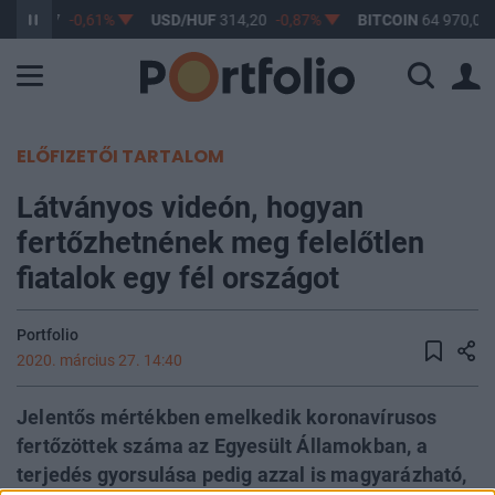
F
363,17
-0,61%
USD/HUF
314,20
-0,87%
BITCOIN
64 970,03
ELŐFIZETŐI TARTALOM
Látványos videón, hogyan
fertőzhetnének meg felelőtlen
fiatalok egy fél országot
Portfolio
2020. március 27. 14:40
Jelentős mértékben emelkedik koronavírusos
fertőzöttek száma az Egyesült Államokban, a
terjedés gyorsulása pedig azzal is magyarázható,