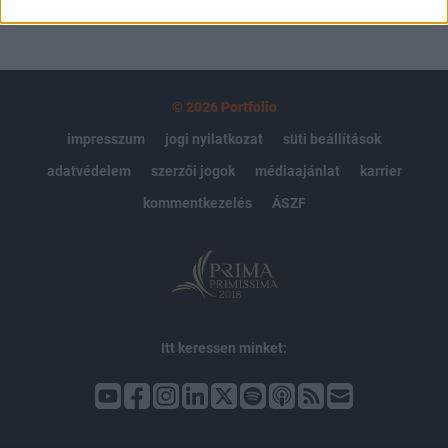
© 2026 Portfolio
impresszum
jogi nyilatkozat
süti beállítások
adatvédelem
szerzői jogok
médiaajánlat
karrier
kommentkezelés
ÁSZF
Itt keressen minket: