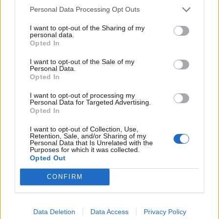
kutyákat a malária felismerésére, úgy véli, hogy a kutyák...
Personal Data Processing Opt Outs
I want to opt-out of the Sharing of my
personal data.
KEDVES OLVASÓNK!
Opted In
A keresett cikk a portfolio.hu hírarchívumához
I want to opt-out of the Sale of my
tartozik, melynek olvasása előfizetéses
Personal Data.
Opted In
regisztrációhoz kötött.
I want to opt-out of processing my
Az előfizetés a következőket tartalmazza:
Personal Data for Targeted Advertising.
Portfolio.hu teljes cikkarchívum
Opted In
Kötéslisták: BÉT elmúlt 2 év napon belüli
I want to opt-out of Collection, Use,
kötéslistái
Retention, Sale, and/or Sharing of my
Personal Data that Is Unrelated with the
Purposes for which it was collected.
Opted Out
Előfizetés
CONFIRM
MÁR ELŐFIZETŐNK VAGY?
BEJELENTKEZÉS
Data Deletion
Data Access
Privacy Policy