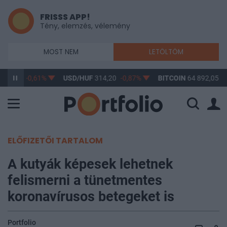
FRISSS APP!
Tény, elemzés, vélemény
MOST NEM
LETÖLTÖM
363,17
-0,61%
USD/HUF
314,20
-0,87%
BITCOIN
64 892,05
-
ELŐFIZETŐI TARTALOM
A kutyák képesek lehetnek
felismerni a tünetmentes
koronavírusos betegeket is
Portfolio