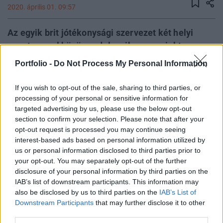
2020. április 01. 09:57
Az egyik brit jótékonysági szervezet két helyi
egyetemmel közösen dolgozik egy projekten,
amelynek eredményeként a kutyák képesek
Portfolio -
Do Not Process My Personal Information
lehetnek segíteni a koronavírusos fertőzöttek
felismerésében a szaglásuk segítségével. A
If you wish to opt-out of the sale, sharing to third parties, or
kutatás egyébként nem újszerű, korábbi közös
processing of your personal or sensitive information for
targeted advertising by us, please use the below opt-out
projektek során már sikeresen tanították be a
section to confirm your selection. Please note that after your
négylábúakat különböző betegséggel rendelkezők
opt-out request is processed you may continue seeing
azonosítására.
interest-based ads based on personal information utilized by
us or personal information disclosed to third parties prior to
A koronavírus gyorsan terjedő járvány, ráadásul sok a
your opt-out. You may separately opt-out of the further
tünetmentes beteg, aki hordozza a vírust, azonban
disclosure of your personal information by third parties on the
lehetséges, hogy a kutyák képesek a szaglásukkal
IAB’s list of downstream participants. This information may
also be disclosed by us to third parties on the
IAB’s List of
felismerni a koronavírusos betegeket, ezzel pedig nagy
Downstream Participants
that may further disclose it to other
segítséget nyújthatnának a vírus megfékezésében. Egy
third parties.
jótékonysági szervezet, amely korábban már képzett ki