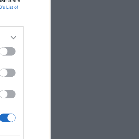
 downstream
B’s List of
biotechnológiai
z új típusú
A fókusz kezdetben a
izetéses