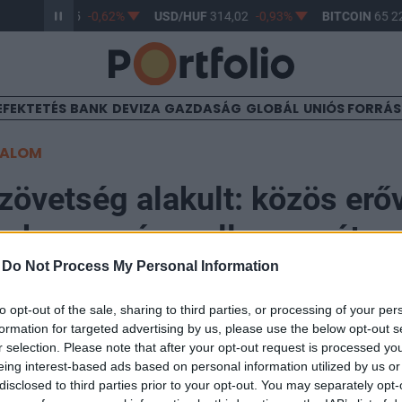
R/HUF
363,15
-0,62%
USD/HUF
314,02
-0,93%
BITCOIN
65 22
EFEKTETÉS
BANK
DEVIZA
GAZDASÁG
GLOBÁL
UNIÓS FORRÁ
TALOM
zövetség alakult: közös erő
 a koronavírus ellenszerét
-
Do Not Process My Personal Information
to opt-out of the sale, sharing to third parties, or processing of your per
formation for targeted advertising by us, please use the below opt-out s
r selection. Please note that after your opt-out request is processed y
 250 millió dollárt fektet be a Vir Biotechnology-be, a
eing interest-based ads based on personal information utilized by us or
us megbetegedések (COVID-19) elleni potenciális keze
disclosed to third parties prior to your opt-out. You may separately opt-