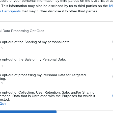
olgoznak majd.
losure of your personal information by third parties on the IAB’s list of
. This information may also be disclosed by us to third parties on the
IA
tó, a GlaxoSmithKline 250 millió dollárt fektet be a kaliforniai 
Participants
that may further disclose it to other third parties.
nology-be, jelentették be hétfőn. A két cég együttműködik majd a
gedések (COVID-19) elleni potenciális kezelés kifejlesztésén. 
éseinek (VIR-7831, VIR-7832) felgyorsítása felé irányul...
l Data Processing Opt Outs
o opt-out of the Sharing of my personal data.
ASÓNK!
In
a portfolio.hu hírarchívumához tartozik, melynek olvasása előf
o opt-out of the Sale of my Personal Data.
ötött.
In
övetkezőket tartalmazza:
to opt-out of processing my Personal Data for Targeted
 teljes cikkarchívum
ing.
 BÉT elmúlt 2 év napon belüli
In
o opt-out of Collection, Use, Retention, Sale, and/or Sharing
ersonal Data that Is Unrelated with the Purposes for which it
lected.
Előfizetés
Out