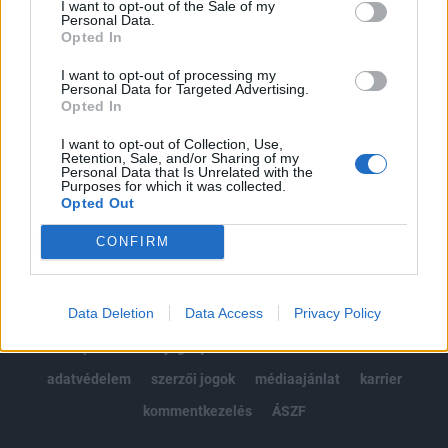
I want to opt-out of the Sale of my
Kötéslisták: BÉT elmúlt 2 év napon belüli
Personal Data.
kötéslistái
Opted In
I want to opt-out of processing my
Előfizetés
Personal Data for Targeted Advertising.
Opted In
I want to opt-out of Collection, Use,
MÁR ELŐFIZETŐNK VAGY?
BEJELENTKEZÉS
Retention, Sale, and/or Sharing of my
Personal Data that Is Unrelated with the
Purposes for which it was collected.
Opted Out
CONFIRM
Data Deletion
Data Access
Privacy Policy
© 2026 Portfolio
impresszum
jogi nyilatkozat
süti beállítások
adatvédelem
szerzői jogok
médiaajánlat
karrier
kommentkezelés
ÁSZF