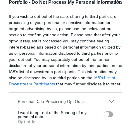
ezért a bank szakértői eladásra javasolják a
Portfolio -
Do Not Process My Personal Information
technológiai cég papírjait.
If you wish to opt-out of the sale, sharing to third parties, or
Rövidtávon az eladások elsősorban a beszállítói
processing of your personal or sensitive information for
targeted advertising by us, please use the below opt-out
problémák miatt csökkenhetnek, azonban a Goldman
section to confirm your selection. Please note that after your
szerint a jelenlegi járványnak hosszútávon is hatásai
opt-out request is processed you may continue seeing
lehetnek: csökkenhet az eladott készülékek átlagos ára a
interest-based ads based on personal information utilized by
korlátozások feloldása után is. „Azzal nem számolunk,
us or personal information disclosed to third parties prior to
hogy a koronavírus miatt az Apple ügyfeleket veszít
your opt-out. You may separately opt-out of the further
jelenlegi bázisából, azzal viszont igen, hogy a jövőben...
disclosure of your personal information by third parties on the
IAB’s list of downstream participants. This information may
also be disclosed by us to third parties on the
IAB’s List of
KEDVES OLVASÓNK!
Downstream Participants
that may further disclose it to other
third parties.
A keresett cikk a portfolio.hu hírarchívumához
tartozik, melynek olvasása előfizetéses
Personal Data Processing Opt Outs
regisztrációhoz kötött.
I want to opt-out of the Sharing of my
personal data.
Az előfizetés a következőket tartalmazza:
Opted In
Portfolio.hu teljes cikkarchívum