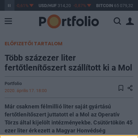
363,17
-0,61%
USD/HUF
314,20
-0,87%
BITCOIN
65 079,32
0
ELŐFIZETŐI TARTALOM
Több százezer liter
fertőtlenítőszert szállított ki a Mol
Portfolio
2020. április 17. 18:00
Már csaknem félmillió liter saját gyártású
fertőtlenítőszert juttatott el a Mol az Operatív
Törzs által kijelölt intézményekbe. Csütörtökön 45
ezer liter érkezett a Magyar Honvédség