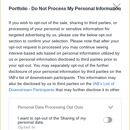
Vegyivédelmi Zászlóaljához, Székesfehérvárra. A
katonák ezzel az anyaggal fertőtlenítenek majd az
Portfolio -
Do Not Process My Personal Information
Operatív Törzs által kijelölt intézményekben.
If you wish to opt-out of the sale, sharing to third parties, or
Ezt az anyagot azért használjuk belső tereknél, mert igen
processing of your personal or sensitive information for
targeted advertising by us, please use the below opt-out
illékony, 60-80 százalékos alkoholtartalmú. Ezért a
section to confirm your selection. Please note that after your
fertőtlenítés után 30 perccel az adott helyiséget már ismét
opt-out request is processed you may continue seeing
lehet használni – mondta Csaba Tibor alezredes, az MH
interest-based ads based on personal information utilized by
93. Petőfi Sándor Vegyvédelmi Zászlóalj
us or personal information disclosed to third parties prior to
parancsnokhelyettese. A Mol harmadik hete gyárt
your opt-out. You may separately opt-out of the further
fertőtlenítőszert almásfüzitői üzemében. A Mol-
disclosure of your personal information by third parties on the
csoporthoz...
IAB’s list of downstream participants. This information may
also be disclosed by us to third parties on the
IAB’s List of
Downstream Participants
that may further disclose it to other
KEDVES OLVASÓNK!
third parties.
A keresett cikk a portfolio.hu hírarchívumához
Personal Data Processing Opt Outs
tartozik, melynek olvasása előfizetéses
I want to opt-out of the Sharing of my
regisztrációhoz kötött.
personal data.
Opted In