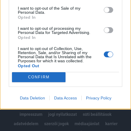
Az előfizetés a következőket tartalmazza:
I want to opt-out of the Sale of my
Portfolio.hu teljes cikkarchívum
Personal Data.
Kötéslisták: BÉT elmúlt 2 év napon belüli
Opted In
kötéslistái
I want to opt-out of processing my
Personal Data for Targeted Advertising.
Opted In
Előfizetés
I want to opt-out of Collection, Use,
Retention, Sale, and/or Sharing of my
Personal Data that Is Unrelated with the
MÁR ELŐFIZETŐNK VAGY?
BEJELENTKEZÉS
Purposes for which it was collected.
Opted Out
CONFIRM
Data Deletion
Data Access
Privacy Policy
© 2026 Portfolio
impresszum
jogi nyilatkozat
süti beállítások
adatvédelem
szerzői jogok
médiaajánlat
karrier