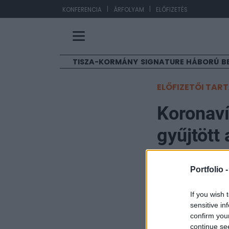
|
|
EU
KONFERENCIA
ÁRFOLYAM
ELŐFIZETÉS
TISZA-KORMÁNY
SIGNATURE
HÁBORÚ
B
ELŐFIZETŐI TAR
Koronaví
gyűjtött
éves vet
Portfolio 
MTI
If you wish 
2020. április 19. 18:17
sensitive in
confirm you
Meghaladta vasárn
continue se