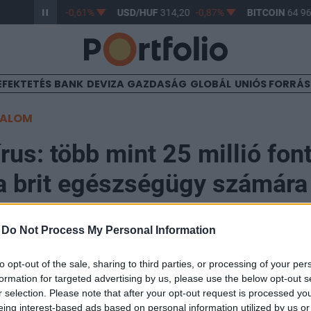
R/HUF
363,17
-0,61%
USD/HUF
314,20
-0,87%
BITCOIN
64 966
EFEKTETÉS
BANK
DEVIZA
GAZDASÁG
GLOBÁL
UNIÓS FORRÁ
TALOM
rus: több mint 25 millió fon
 a brit egészségügy számára
erán
-
Do Not Process My Personal Information
to opt-out of the sale, sharing to third parties, or processing of your per
formation for targeted advertising by us, please use the below opt-out s
r selection. Please note that after your opt-out request is processed y
apra a 25 millió fontot (10 milliárd forintot) azoknak
eing interest-based ads based on personal information utilized by us or