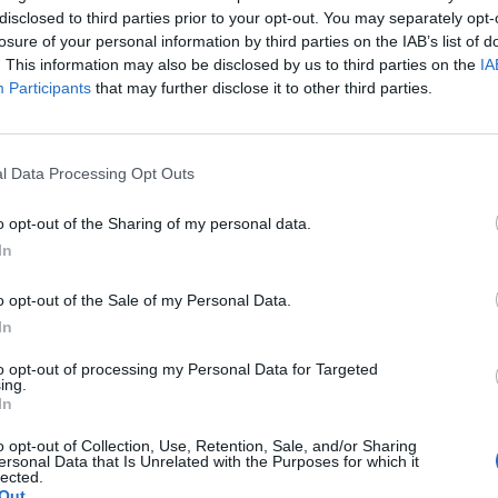
disclosed to third parties prior to your opt-out. You may separately opt-
értéke, amelyeket egy százéves angol katonaveterán g
losure of your personal information by third parties on the IAB’s list of
gyi szolgálat (NHS) számára az új koronavírus okozta 
. This information may also be disclosed by us to third parties on the
IA
sére.
Participants
that may further disclose it to other third parties.
sodik világháború idején az ázsiai hadszíntéren szolgált és sz
elt le, azt vállalta, hogy közelgő századik születésnapja alkal
l Data Processing Opt Outs
k jókora kertjét. Ennek fejében azt kérte, hogy aki teheti, ado
avírus-járvány megfékezésére kifejtett áldozatos erőfeszítést....
o opt-out of the Sharing of my personal data.
In
ASÓNK!
o opt-out of the Sale of my Personal Data.
a portfolio.hu hírarchívumához tartozik, melynek olvasása előf
In
ötött.
to opt-out of processing my Personal Data for Targeted
ing.
övetkezőket tartalmazza:
In
 teljes cikkarchívum
 BÉT elmúlt 2 év napon belüli
o opt-out of Collection, Use, Retention, Sale, and/or Sharing
ersonal Data that Is Unrelated with the Purposes for which it
lected.
Out