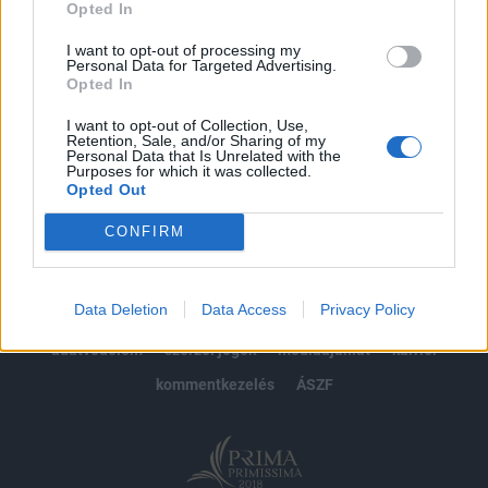
Opted In
Előfizetés
I want to opt-out of processing my
Personal Data for Targeted Advertising.
Opted In
MÁR ELŐFIZETŐNK VAGY?
BEJELENTKEZÉS
I want to opt-out of Collection, Use,
Retention, Sale, and/or Sharing of my
Personal Data that Is Unrelated with the
Purposes for which it was collected.
Opted Out
CONFIRM
© 2026 Portfolio
Data Deletion
Data Access
Privacy Policy
impresszum
jogi nyilatkozat
süti beállítások
adatvédelem
szerzői jogok
médiaajánlat
karrier
kommentkezelés
ÁSZF