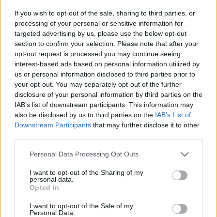
Portfolio Investment Day 2026Október 21-én jön a Portfolio
If you wish to opt-out of the sale, sharing to third parties, or
Investment Day 2026, ahol a piac vezető szakértőivel
processing of your personal or sensitive information for
keressük a választ a befektetőket leginkább foglalkoztató
targeted advertising by us, please use the below opt-out
section to confirm your selection. Please note that after your
kérdésekre. Meddig tarthat az AI-rali, kik lehetnek a
opt-out request is processed you may continue seeing
következő évek nyertesei, mire számíthatunk a részvény-,
interest-based ads based on personal information utilized by
kötvény-, nyersanyag- és kriptopiacokon, és hogyan
us or personal information disclosed to third parties prior to
érdemes portfóliót építeni egy gyorsan változó...
your opt-out. You may separately opt-out of the further
disclosure of your personal information by third parties on the
IAB’s list of downstream participants. This information may
KEDVES OLVASÓNK!
also be disclosed by us to third parties on the
IAB’s List of
Downstream Participants
that may further disclose it to other
A keresett cikk a portfolio.hu hírarchívumához
third parties.
tartozik, melynek olvasása előfizetéses
regisztrációhoz kötött.
Personal Data Processing Opt Outs
Az előfizetés a következőket tartalmazza:
I want to opt-out of the Sharing of my
personal data.
Portfolio.hu teljes cikkarchívum
Opted In
Kötéslisták: BÉT elmúlt 2 év napon belüli
I want to opt-out of the Sale of my
kötéslistái
Personal Data.