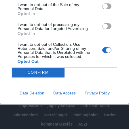
Portfolio.hu teljes cikkarchívum
I want to opt-out of the Sale of my
Personal Data.
Kötéslisták: BÉT elmúlt 2 év napon belüli
Opted In
kötéslistái
I want to opt-out of processing my
Personal Data for Targeted Advertising.
Előfizetés
Opted In
I want to opt-out of Collection, Use,
Retention, Sale, and/or Sharing of my
MÁR ELŐFIZETŐNK VAGY?
BEJELENTKEZÉS
Personal Data that Is Unrelated with the
Purposes for which it was collected.
Opted Out
CONFIRM
Data Deletion
Data Access
Privacy Policy
© 2026 Portfolio
impresszum
jogi nyilatkozat
süti beállítások
adatvédelem
szerzői jogok
médiaajánlat
karrier
kommentkezelés
ÁSZF