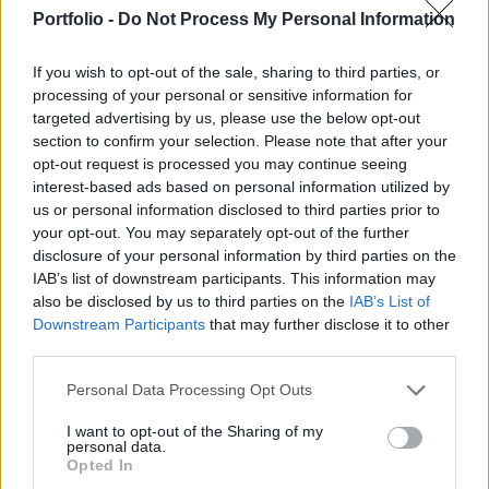
TASR szlovák közszolgálati hírügynökség az
Portfolio -
Do Not Process My Personal Information
Egészségpolitikai Intézet (IZP) elemzésére
hivatkozva.
If you wish to opt-out of the sale, sharing to third parties, or
processing of your personal or sensitive information for
Az IZP elemzése az új típusú koronavírus szlovákiai
targeted advertising by us, please use the below opt-out
terjedésének három különböző forgatókönyvét
section to confirm your selection. Please note that after your
tartalmazza. Ezek közül az első a vírus reprodukciós
opt-out request is processed you may continue seeing
faktorának 1,0 alatti mutatójával számol, és azt feltételezi,
interest-based ads based on personal information utilized by
us or personal information disclosed to third parties prior to
hogy későbbre tolódhat a járvány tetőpontja. A
your opt-out. You may separately opt-out of the further
reprodukciós faktor értéke azt jelzi, hogy egy fertőzött
disclosure of your personal information by third parties on the
személy átlagban hány másikat fertőz meg. ...
IAB’s list of downstream participants. This information may
also be disclosed by us to third parties on the
IAB’s List of
Downstream Participants
that may further disclose it to other
KEDVES OLVASÓNK!
third parties.
A keresett cikk a portfolio.hu hírarchívumához
Personal Data Processing Opt Outs
tartozik, melynek olvasása előfizetéses
regisztrációhoz kötött.
I want to opt-out of the Sharing of my
personal data.
Opted In
Az előfizetés a következőket tartalmazza: