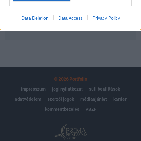
Előfizetés
Data Deletion
Data Access
Privacy Policy
MÁR ELŐFIZETŐNK VAGY?
BEJELENTKEZÉS
© 2026 Portfolio
impresszum
jogi nyilatkozat
süti beállítások
adatvédelem
szerzői jogok
médiaajánlat
karrier
kommentkezelés
ÁSZF