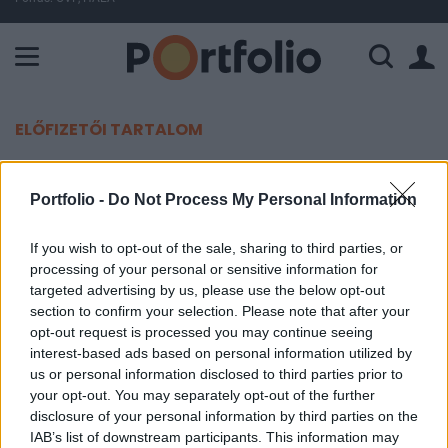
A Paksi Atomerőmű összteljesítménye 225 MW. A Duna vízállá
ELŐFIZETŐI TARTALOM
Látványos videó: így csökkent a
Portfolio -
Do Not Process My Personal Information
repülőgépek száma Magyarország
felett
If you wish to opt-out of the sale, sharing to third parties, or
processing of your personal or sensitive information for
targeted advertising by us, please use the below opt-out
Portfolio
section to confirm your selection. Please note that after your
2020. május 02. 10:00
opt-out request is processed you may continue seeing
interest-based ads based on personal information utilized by
Látványos videót tett közzé pénteken régiónk
us or personal information disclosed to third parties prior to
repülési szokásainak gyors változásáról a légi
your opt-out. You may separately opt-out of the further
disclosure of your personal information by third parties on the
közlekedés biztonságát szabályozó Eurocontrol.
IAB’s list of downstream participants. This information may