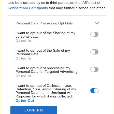
also be disclosed by us to third parties on the
IAB’s List of
Az elmúlt hetekben radikálisan csökkent a globális
Downstream Participants
that may further disclose it to other
légiforgalom. Nem kivétel ez alól a kelet-közép európai
third parties.
régió sem. Az európai légiközlekedést irányító Eurocontrol
pénteken látványos videóban mutatta be, milyen mértékű is
Personal Data Processing Opt Outs
ez a csökkenés: Míg korábban (a videó egy évvel ezelőtti
I want to opt-out of the Sharing of my
adatokat vesz alapul) egy átlagos napon 2 ezer járat
personal data.
haladt át Csehország és Magyarország...
Opted In
I want to opt-out of the Sale of my
Personal Data.
KEDVES OLVASÓNK!
Opted In
A keresett cikk a portfolio.hu hírarchívumához
I want to opt-out of processing my
Personal Data for Targeted Advertising.
tartozik, melynek olvasása előfizetéses
Opted In
regisztrációhoz kötött.
I want to opt-out of Collection, Use,
Az előfizetés a következőket tartalmazza:
Retention, Sale, and/or Sharing of my
Personal Data that Is Unrelated with the
Portfolio.hu teljes cikkarchívum
Purposes for which it was collected.
Kötéslisták: BÉT elmúlt 2 év napon belüli
Opted Out
kötéslistái
CONFIRM