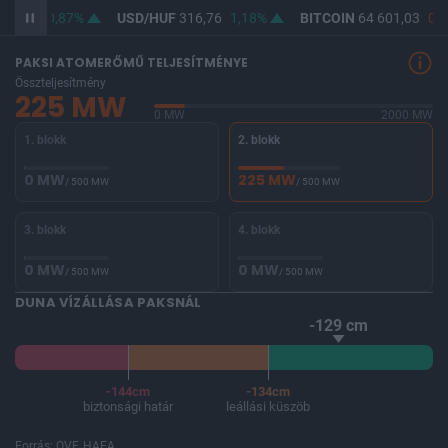
64,88
0,87%
USD/HUF
316,76
1,18%
BITCOIN
64 601,03
0%
PAKSI ATOMERŐMŰ TELJESÍTMÉNYE
Összteljesítmény
225 MW
0 MW
2000 MW
1. blokk
2. blokk
0 MW
225 MW
/ 500 MW
/ 500 MW
3. blokk
4. blokk
0 MW
0 MW
/ 500 MW
/ 500 MW
DUNA VÍZÁLLÁSA PAKSNÁL
-129 cm
-144cm
-134cm
biztonsági határ
leállási küszöb
Forrás: OVF, HAEA