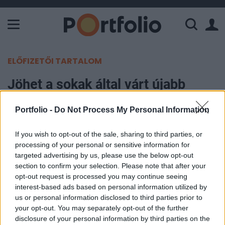
A Paksi Atomerőmű összteljesítménye 226 MW. A Duna vízállá
ELŐFIZETŐI TARTALOM
Jöhet a sokak által várt újabb
mélypont a tőzsdéken
Portfolio -
Do Not Process My Personal Information
Portfolio
If you wish to opt-out of the sale, sharing to third parties, or
2020. június 02. 10:19
processing of your personal or sensitive information for
targeted advertising by us, please use the below opt-out
A nagyvállalatok pénzügyi igazgatóinak több mint
section to confirm your selection. Please note that after your
fele gondolja úgy, hogy a Dow újrateszteli majd a
opt-out request is processed you may continue seeing
interest-based ads based on personal information utilized by
korábbi mélypontot jelentő márciusi 19 000 pont
us or personal information disclosed to third parties prior to
körüli szintet, mielőtt újabb történelmi csúcsot
your opt-out. You may separately opt-out of the further
döntetne 29 000 pont felett – derült ki a CNBC
disclosure of your personal information by third parties on the