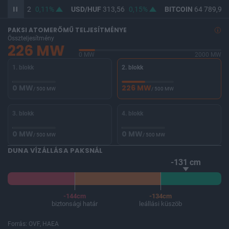
UF
362,12
0,11%
USD/HUF
313,56
0,15%
BITCOIN
64 789,99
PAKSI ATOMERŐMŰ TELJESÍTMÉNYE
Összteljesítmény
226 MW
0 MW
2000 MW
1. blokk
2. blokk
0 MW
226 MW
/ 500 MW
/ 500 MW
3. blokk
4. blokk
0 MW
0 MW
/ 500 MW
/ 500 MW
DUNA VÍZÁLLÁSA PAKSNÁL
-131 cm
-144cm
-134cm
biztonsági határ
leállási küszöb
Forrás: OVF, HAEA