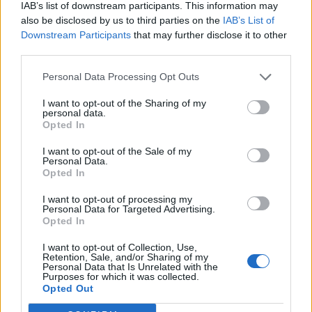
legfrissebb felmérésből.
IAB’s list of downstream participants. This information may
also be disclosed by us to third parties on the
IAB’s List of
Downstream Participants
that may further disclose it to other
Portfolio Investment Day 2026Október 21-én jön a Portfolio
third parties.
Investment Day 2026, ahol a piac vezető szakértőivel
keressük a választ a befektetőket leginkább foglalkoztató
Personal Data Processing Opt Outs
kérdésekre. Meddig tarthat az AI-rali, kik lehetnek a
következő évek nyertesei, mire számíthatunk a részvény-,
I want to opt-out of the Sharing of my
personal data.
kötvény-, nyersanyag- és kriptopiacokon, és hogyan
Opted In
érdemes portfóliót építeni egy gyorsan változó...
I want to opt-out of the Sale of my
Personal Data.
Opted In
KEDVES OLVASÓNK!
I want to opt-out of processing my
A keresett cikk a portfolio.hu hírarchívumához
Personal Data for Targeted Advertising.
Opted In
tartozik, melynek olvasása előfizetéses
regisztrációhoz kötött.
I want to opt-out of Collection, Use,
Retention, Sale, and/or Sharing of my
Az előfizetés a következőket tartalmazza:
Personal Data that Is Unrelated with the
Purposes for which it was collected.
Portfolio.hu teljes cikkarchívum
Opted Out
Kötéslisták: BÉT elmúlt 2 év napon belüli