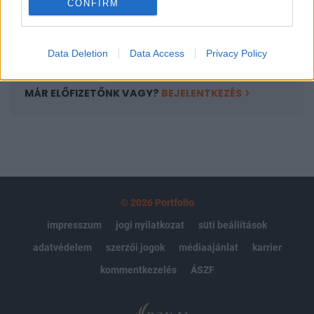
CONFIRM
kötéslistái
Előfizetés
Data Deletion
Data Access
Privacy Policy
MÁR ELŐFIZETŐNK VAGY?
BEJELENTKEZÉS
© 2026 Portfolio
impresszum
jogi nyilatkozat
süti beállítások
adatvédelem
szerzői jogok
médiaajánlat
karrier
kommentkezelés
ÁSZF