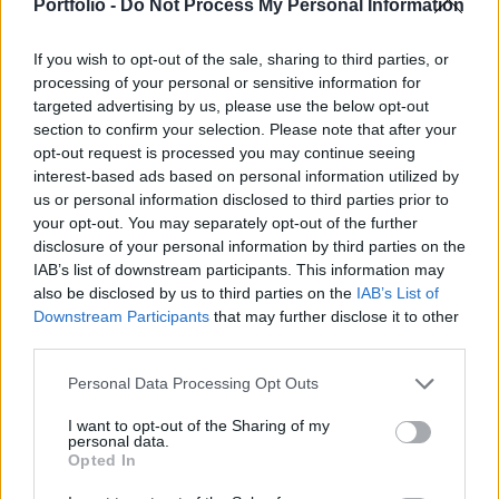
piaci turbulenciák közepette elszenvedett
Portfolio -
Do Not Process My Personal Information
eséseket.
If you wish to opt-out of the sale, sharing to third parties, or
2,9 százalékot emelkedett a tegnapi amerikai
processing of your personal or sensitive information for
kereskedésben az Apple árfolyama, ezzel új történelmi
targeted advertising by us, please use the below opt-out
section to confirm your selection. Please note that after your
csúcson, 331,5 dolláron zárt a papír. Idén ez volt a 11.
opt-out request is processed you may continue seeing
alkalom, amikor történelmi csúcsra emelkedett a
interest-based ads based on personal information utilized by
részvények árfolyama. Az előző történelmi csúcsot február
us or personal information disclosed to third parties prior to
12-én állította fel a részvény, még azt megelőzően, hogy
your opt-out. You may separately opt-out of the further
nyilvánvalóvá vált volna, hogy globális járványt...
disclosure of your personal information by third parties on the
IAB’s list of downstream participants. This information may
also be disclosed by us to third parties on the
IAB’s List of
KEDVES OLVASÓNK!
Downstream Participants
that may further disclose it to other
third parties.
A keresett cikk a portfolio.hu hírarchívumához
tartozik, melynek olvasása előfizetéses
Personal Data Processing Opt Outs
regisztrációhoz kötött.
I want to opt-out of the Sharing of my
personal data.
Az előfizetés a következőket tartalmazza:
Opted In
Portfolio.hu teljes cikkarchívum