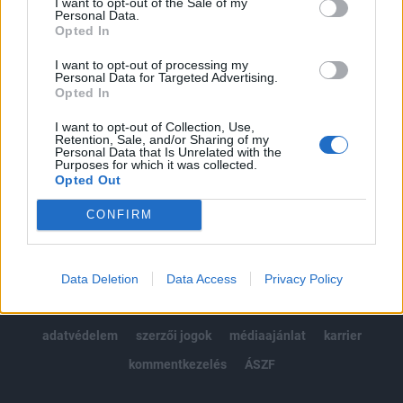
I want to opt-out of the Sale of my
Kötéslisták: BÉT elmúlt 2 év napon belüli
Personal Data.
kötéslistái
Opted In
I want to opt-out of processing my
Előfizetés
Personal Data for Targeted Advertising.
Opted In
I want to opt-out of Collection, Use,
MÁR ELŐFIZETŐNK VAGY?
BEJELENTKEZÉS
Retention, Sale, and/or Sharing of my
Personal Data that Is Unrelated with the
Purposes for which it was collected.
Opted Out
CONFIRM
© 2026 Portfolio
Data Deletion
Data Access
Privacy Policy
impresszum
jogi nyilatkozat
süti beállítások
adatvédelem
szerzői jogok
médiaajánlat
karrier
kommentkezelés
ÁSZF