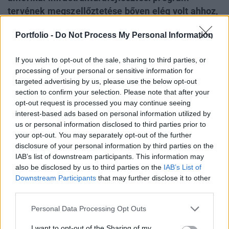
tervének megszellőztetése bőven elég volt ahhoz,
hogy a beshortolódott piac magasra repüljön,
Portfolio -
Do Not Process My Personal Information
részben a shortpozíciók zárása miatt. Bár a Fed
elnök szavai óvatosságra intette a befektetőket,
If you wish to opt-out of the sale, sharing to third parties, or
az átmeneti megingás után folytatódik a
processing of your personal or sensitive information for
tengerentúli tőzsdék emelkedése. A vezető
targeted advertising by us, please use the below opt-out
európai és amerikai részvényindexek 2-4
section to confirm your selection. Please note that after your
opt-out request is processed you may continue seeing
százalékkal kerültek ma feljebb.
interest-based ads based on personal information utilized by
us or personal information disclosed to third parties prior to
2020. június 16. 22:01 Megosztás Masszív ralit teljesített
your opt-out. You may separately opt-out of the further
Amerika A kedvező kiskereskedelmi adatoknak
disclosure of your personal information by third parties on the
köszönhetően zsákolták ma az amerikai befektetők a
IAB’s list of downstream participants. This information may
részvényeket: mindhárom fontosabb index jelentős
also be disclosed by us to third parties on the
IAB’s List of
pluszban zárt. A Dow Jones 2,04%-os, az S&P...
Downstream Participants
that may further disclose it to other
third parties.
KEDVES OLVASÓNK!
Personal Data Processing Opt Outs
A keresett cikk a portfolio.hu hírarchívumához
I want to opt-out of the Sharing of my