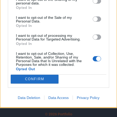
personal data.
tartozik, melynek olvasása előfizetéses
Opted In
regisztrációhoz kötött.
I want to opt-out of the Sale of my
Personal Data.
Az előfizetés a következőket tartalmazza:
Opted In
Portfolio.hu teljes cikkarchívum
Kötéslisták: BÉT elmúlt 2 év napon belüli
I want to opt-out of processing my
Personal Data for Targeted Advertising.
kötéslistái
Opted In
I want to opt-out of Collection, Use,
Előfizetés
Retention, Sale, and/or Sharing of my
Personal Data that Is Unrelated with the
Purposes for which it was collected.
Opted Out
MÁR ELŐFIZETŐNK VAGY?
BEJELENTKEZÉS
CONFIRM
Data Deletion
Data Access
Privacy Policy
© 2026 Portfolio