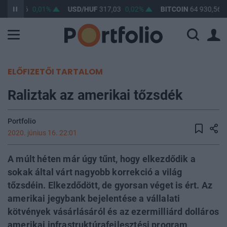
F
365,46
0,01%
USD/HUF
317,03
0,02%
BITCOIN
64 930,56
ELŐFIZETŐI TARTALOM
Raliztak az amerikai tőzsdék
Portfolio
2020. június 16. 22:01
A múlt héten már úgy tűnt, hogy elkezdődik a
sokak által várt nagyobb korrekció a világ
tőzsdéin. Elkezdődött, de gyorsan véget is ért. Az
amerikai jegybank bejelentése a vállalati
kötvények vásárlásáról és az ezermilliárd dolláros
amerikai infrastruktúrafejlesztési program