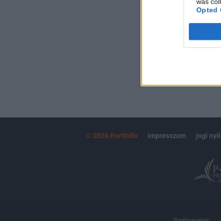
was col
kötéslistái
Opted 
MÁR ELŐFIZETŐ
© 2026 Portfolio
impresszum
jogi nyi
Partnereink