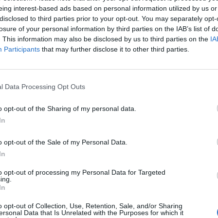
eing interest-based ads based on personal information utilized by us or
disclosed to third parties prior to your opt-out. You may separately opt-
losure of your personal information by third parties on the IAB’s list of
. This information may also be disclosed by us to third parties on the
IA
nkolás, a holtankoljak.hu információi szerint a benzin 
Participants
that may further disclose it to other third parties.
8 forinttal emelkedik, míg a gázolaj literenkénti átlagá
áltoztak itthon az üzemanyagárak, a benzin ára akkor 3 forinttal
l Data Processing Opt Outs
ti átlagár 348 forintra nőtt, a gázolaj 2 forinttal drágult és a lit
dett. A holtankoljak.hu információi szerint szerdán ismét emelk
o opt-out of the Sharing of my personal data.
azai kutakon. A 95-ös benzin literenkénti átlagára...
In
ASÓNK!
o opt-out of the Sale of my Personal Data.
In
a portfolio.hu hírarchívumához tartozik, melynek olvasása előf
to opt-out of processing my Personal Data for Targeted
ötött.
ing.
In
övetkezőket tartalmazza:
 teljes cikkarchívum
o opt-out of Collection, Use, Retention, Sale, and/or Sharing
ersonal Data that Is Unrelated with the Purposes for which it
 BÉT elmúlt 2 év napon belüli