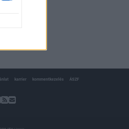
ánlat
karrier
kommentkezelés
ÁSZF