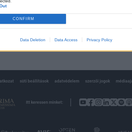
lected.
Out
CONFIRM
Előfizetés
Data Deletion
Data Access
Privacy Policy
NK VAGY?
BEJELENTKEZÉS
latkozat
süti beállítások
adatvédelem
szerzői jogok
médiaaj
Itt keressen minket: