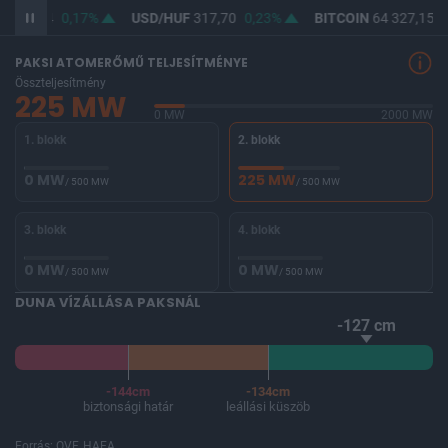
F
366,04
0,17%
USD/HUF
317,70
0,23%
BITCOIN
64 327,15
0
PAKSI ATOMERŐMŰ TELJESÍTMÉNYE
Összteljesítmény
225 MW
0 MW
2000 MW
1. blokk
2. blokk
0 MW
225 MW
/ 500 MW
/ 500 MW
3. blokk
4. blokk
0 MW
0 MW
/ 500 MW
/ 500 MW
DUNA VÍZÁLLÁSA PAKSNÁL
-127 cm
-144cm
-134cm
biztonsági határ
leállási küszöb
Forrás: OVF, HAEA