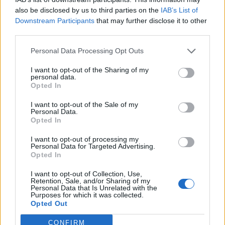
also be disclosed by us to third parties on the
IAB’s List of
Szerbiában egy nap alatt 12 990-ről 13 092-re emelkedett
Downstream Participants
that may further disclose it to other
az igazolt fertőzöttek száma. Kedden egy halálos áldozata
third parties.
volt a betegségnek, ezzel 263-ra nőtt az elhunytak száma.
Personal Data Processing Opt Outs
Az országban az utóbbi egy hónapban száz alatt maradt a
napi új fertőzöttek száma, ám kedden már 102 új
I want to opt-out of the Sharing of my
fertőzöttet regisztráltak, ezért összehívták a koronavírus-
personal data.
Opted In
járvány kezeléséért felelős válságstábot...
I want to opt-out of the Sale of my
Personal Data.
Opted In
KEDVES OLVASÓNK!
I want to opt-out of processing my
A keresett cikk a portfolio.hu hírarchívumához
Personal Data for Targeted Advertising.
tartozik, melynek olvasása előfizetéses
Opted In
regisztrációhoz kötött.
I want to opt-out of Collection, Use,
Retention, Sale, and/or Sharing of my
Az előfizetés a következőket tartalmazza:
Personal Data that Is Unrelated with the
Purposes for which it was collected.
Portfolio.hu teljes cikkarchívum
Opted Out
Kötéslisták: BÉT elmúlt 2 év napon belüli
kötéslistái
CONFIRM