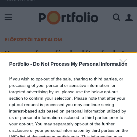
A Paksi Atomerőmű összteljesítménye 225 MW. A Duna vízállá
ELŐFIZETŐI TARTALOM
Koronavírus: újra korlátozásokat
vezetnek be Szerbiában
Portfolio -
Do Not Process My Personal Information
If you wish to opt-out of the sale, sharing to third parties, or
MTI
processing of your personal or sensitive information for
2020. június 24. 10:58
targeted advertising by us, please use the below opt-out
section to confirm your selection. Please note that after your
Újra korlátozásokat vezetnek be Szerbiában, mert
opt-out request is processed you may continue seeing
a napi új fertőzöttek száma ismét meghaladta a
interest-based ads based on personal information utilized by
us or personal information disclosed to third parties prior to
százat, Szkopje és Pristina viszont a fertőzöttek
your opt-out. You may separately opt-out of the further
számának folyamatos növekedése ellenére ismét
disclosure of your personal information by third parties on the
megnyitja a repülőtereket.
IAB’s list of downstream participants. This information may