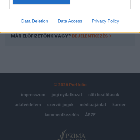
Előfizetés
Data Deletion
Data Access
Privacy Policy
MÁR ELŐFIZETŐNK VAGY?
BEJELENTKEZÉS
© 2026 Portfolio
impresszum
jogi nyilatkozat
süti beállítások
adatvédelem
szerzői jogok
médiaajánlat
karrier
kommentkezelés
ÁSZF