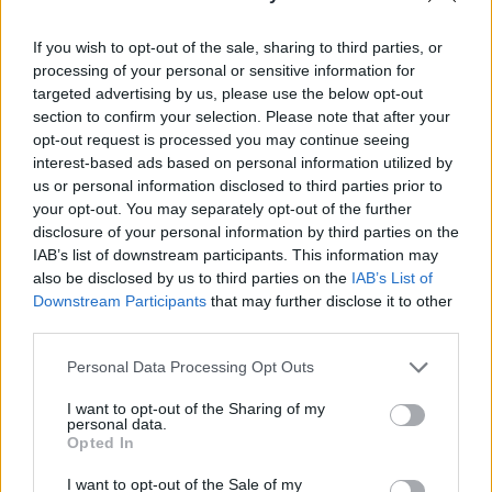
vállalat a BÉT-en.
If you wish to opt-out of the sale, sharing to third parties, or
A Mészáros és Mészáros ipari, Kereskedelmi és Szolgáltató
processing of your personal or sensitive information for
Kft. az EuroAszfalt építő és Szolgáltató Kft.-vel 98,5% -
targeted advertising by us, please use the below opt-out
1,5%-ban megosztott konzorciumban nyerte el az NFP
section to confirm your selection. Please note that after your
Nemzeti Fejlesztési Programiroda Nonprofit Kft. által
opt-out request is processed you may continue seeing
meghirdetett projektet a komáromi parti szűrésű fúrt kutak
interest-based ads based on personal information utilized by
us or personal information disclosed to third parties prior to
felújítására. Az Opus érdekeltségi körébe tartozó vállalatok
your opt-out. You may separately opt-out of the further
megrendelései Bejelentés...
disclosure of your personal information by third parties on the
IAB’s list of downstream participants. This information may
also be disclosed by us to third parties on the
IAB’s List of
KEDVES OLVASÓNK!
Downstream Participants
that may further disclose it to other
third parties.
A keresett cikk a portfolio.hu hírarchívumához
tartozik, melynek olvasása előfizetéses
Personal Data Processing Opt Outs
regisztrációhoz kötött.
I want to opt-out of the Sharing of my
Az előfizetés a következőket tartalmazza:
personal data.
Opted In
Portfolio.hu teljes cikkarchívum
Kötéslisták: BÉT elmúlt 2 év napon belüli
I want to opt-out of the Sale of my