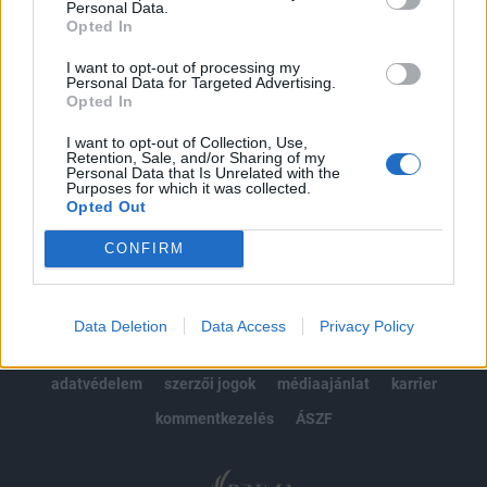
Personal Data.
kötéslistái
Opted In
Előfizetés
I want to opt-out of processing my
Personal Data for Targeted Advertising.
Opted In
I want to opt-out of Collection, Use,
MÁR ELŐFIZETŐNK VAGY?
BEJELENTKEZÉS
Retention, Sale, and/or Sharing of my
Personal Data that Is Unrelated with the
Purposes for which it was collected.
Opted Out
CONFIRM
© 2026 Portfolio
Data Deletion
Data Access
Privacy Policy
impresszum
jogi nyilatkozat
süti beállítások
adatvédelem
szerzői jogok
médiaajánlat
karrier
kommentkezelés
ÁSZF