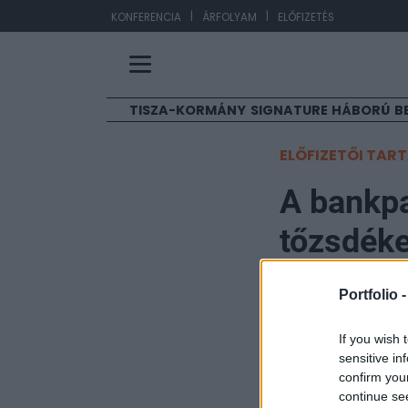
|
|
EU
KONFERENCIA
ÁRFOLYAM
ELŐFIZETÉS
TISZA-KORMÁNY
SIGNATURE
HÁBORÚ
B
ELŐFIZETŐI TAR
A bankpa
tőzsdéke
Portfolio
Portfolio 
2020. június 25. 22:01
If you wish 
sensitive in
A fokozódó járvá
confirm you
tőzsdék, a délel
continue se