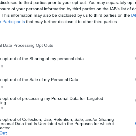
 pluszok elolvadtak Európában, a tőzsdék a kereskedé
disclosed to third parties prior to your opt-out. You may separately opt-
emelkedéssel próbálkoztak meg. A magyar tőzsde esé
losure of your personal information by third parties on the IAB’s list of
. This information may also be disclosed by us to third parties on the
IA
ntúli tőzsdék a kereskedés hajrájában nagyot emelked
Participants
that may further disclose it to other third parties.
ák egy százalék feletti pluszba az indexeket.
:01 Megosztás Egy százalék feletti pluszban zárt Amerika A ker
 húzták a vezető amerikai indexeket, így a Dow Jones Index, az 
l Data Processing Opt Outs
os pluszban fejezte be a napot....
o opt-out of the Sharing of my personal data.
In
ASÓNK!
o opt-out of the Sale of my Personal Data.
a portfolio.hu hírarchívumához tartozik, melynek olvasása előf
In
ötött.
to opt-out of processing my Personal Data for Targeted
övetkezőket tartalmazza:
ing.
In
 teljes cikkarchívum
 BÉT elmúlt 2 év napon belüli
o opt-out of Collection, Use, Retention, Sale, and/or Sharing
ersonal Data that Is Unrelated with the Purposes for which it
lected.
Out