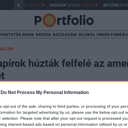
R/HUF
363,17
-0,61%
USD/HUF
314,20
-0,87%
BITCOIN
64 99
EFEKTETÉS
BANK
DEVIZA
GAZDASÁG
GLOBÁL
UNIÓS FORRÁ
TALOM
pírok húzták felfelé az ame
t
-
Do Not Process My Personal Information
to opt-out of the sale, sharing to third parties, or processing of your per
formation for targeted advertising by us, please use the below opt-out s
nyügyi aggodalmak közepette lefordultak ma délelőtt 
r selection. Please note that after your opt-out request is processed y
őtt második felében a korábbi mínuszokat ledolgozták a
eing interest-based ads based on personal information utilized by us or