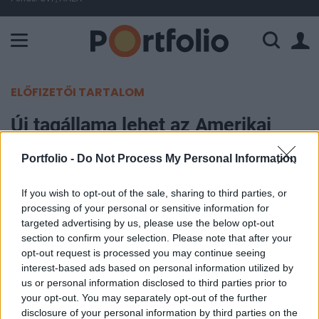
A Paksi Atomerőmű összteljesítménye 225 MW. A Duna vízállá
ELŐFIZETŐI TARTALOM
Új tagállama lehet az Amerikai
Egyesült Államoknak
Portfolio -
Do Not Process My Personal Information
MTI
If you wish to opt-out of the sale, sharing to third parties, or
2020. június 27. 06:59
processing of your personal or sensitive information for
targeted advertising by us, please use the below opt-out
Az amerikai képviselőház pénteken délután
section to confirm your selection. Please note that after your
opt-out request is processed you may continue seeing
232:180 arányban törvényjavaslatot szavazott
interest-based ads based on personal information utilized by
meg arról, hogy a szövetségi főváros, Washington
us or personal information disclosed to third parties prior to
DC az Egyesült Államok 51-ik tagállama legyen. A
your opt-out. You may separately opt-out of the further
javaslatot egyetlen republikánus törvényhozó sem
disclosure of your personal information by third parties on the