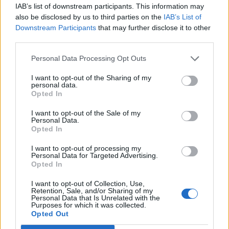
IAB’s list of downstream participants. This information may
támogatta.
also be disclosed by us to third parties on the
IAB’s List of
Downstream Participants
that may further disclose it to other
Washington DC 230 évvel ezelőtti létrehozása óta először
third parties.
fordult elő, hogy a törvényhozás megszavazta Washington
DC államiságát. A törvényjavaslat azonban nem fog
Personal Data Processing Opt Outs
továbbjutni a képviselőháztól. Mitch McConnell, a
I want to opt-out of the Sharing of my
republikánus többségű szenátus vezetője ugyanis még
personal data.
pénteken jelezte, hogy a javaslatot nem is bocsátja
Opted In
szavazásra a felsőházban. Donald Trump amerikai elnök...
I want to opt-out of the Sale of my
Personal Data.
Opted In
KEDVES OLVASÓNK!
I want to opt-out of processing my
A keresett cikk a portfolio.hu hírarchívumához
Personal Data for Targeted Advertising.
Opted In
tartozik, melynek olvasása előfizetéses
regisztrációhoz kötött.
I want to opt-out of Collection, Use,
Retention, Sale, and/or Sharing of my
Personal Data that Is Unrelated with the
Az előfizetés a következőket tartalmazza:
Purposes for which it was collected.
Portfolio.hu teljes cikkarchívum
Opted Out
Kötéslisták: BÉT elmúlt 2 év napon belüli