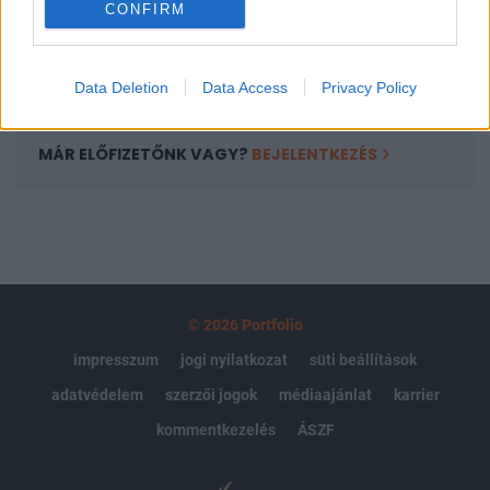
CONFIRM
kötéslistái
Előfizetés
Data Deletion
Data Access
Privacy Policy
MÁR ELŐFIZETŐNK VAGY?
BEJELENTKEZÉS
© 2026 Portfolio
impresszum
jogi nyilatkozat
süti beállítások
adatvédelem
szerzői jogok
médiaajánlat
karrier
kommentkezelés
ÁSZF