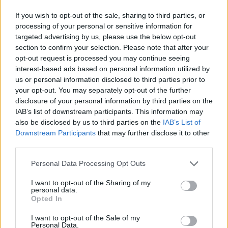
Portfolio Investment Day 2026Október 21-én jön a Portfolio
If you wish to opt-out of the sale, sharing to third parties, or
Investment Day 2026, ahol a piac vezető szakértőivel
processing of your personal or sensitive information for
targeted advertising by us, please use the below opt-out
keressük a választ a befektetőket leginkább foglalkoztató
section to confirm your selection. Please note that after your
kérdésekre. Meddig tarthat az AI-rali, kik lehetnek a
opt-out request is processed you may continue seeing
következő évek nyertesei, mire számíthatunk a részvény-,
interest-based ads based on personal information utilized by
kötvény-, nyersanyag- és kriptopiacokon, és hogyan
us or personal information disclosed to third parties prior to
érdemes portfóliót építeni egy gyorsan változó...
your opt-out. You may separately opt-out of the further
disclosure of your personal information by third parties on the
IAB’s list of downstream participants. This information may
KEDVES OLVASÓNK!
also be disclosed by us to third parties on the
IAB’s List of
Downstream Participants
that may further disclose it to other
A keresett cikk a portfolio.hu hírarchívumához
third parties.
tartozik, melynek olvasása előfizetéses
regisztrációhoz kötött.
Personal Data Processing Opt Outs
Az előfizetés a következőket tartalmazza:
I want to opt-out of the Sharing of my
personal data.
Portfolio.hu teljes cikkarchívum
Opted In
Kötéslisták: BÉT elmúlt 2 év napon belüli
I want to opt-out of the Sale of my
kötéslistái
Personal Data.