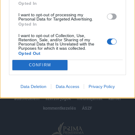
Opted In
Előfizetés
I want to opt-out of processing my
Personal Data for Targeted Advertising.
Opted In
MÁR ELŐFIZETŐNK VAGY?
BEJELENTKEZÉS
I want to opt-out of Collection, Use,
Retention, Sale, and/or Sharing of my
Personal Data that Is Unrelated with the
Purposes for which it was collected.
Opted Out
CONFIRM
© 2026 Portfolio
Data Deletion
Data Access
Privacy Policy
impresszum
jogi nyilatkozat
süti beállítások
adatvédelem
szerzői jogok
médiaajánlat
karrier
kommentkezelés
ÁSZF