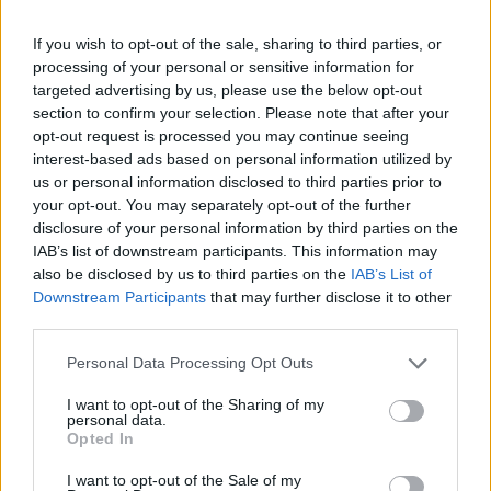
ajánlását és célárát.
If you wish to opt-out of the sale, sharing to third parties, or
Portfolio Investment Day 2026Október 21-én jön a Portfolio
processing of your personal or sensitive information for
Investment Day 2026, ahol a piac vezető szakértőivel
targeted advertising by us, please use the below opt-out
keressük a választ a befektetőket leginkább foglalkoztató
section to confirm your selection. Please note that after your
kérdésekre. Meddig tarthat az AI-rali, kik lehetnek a
opt-out request is processed you may continue seeing
következő évek nyertesei, mire számíthatunk a részvény-,
interest-based ads based on personal information utilized by
kötvény-, nyersanyag- és kriptopiacokon, és hogyan
us or personal information disclosed to third parties prior to
your opt-out. You may separately opt-out of the further
érdemes portfóliót építeni egy gyorsan változó...
disclosure of your personal information by third parties on the
IAB’s list of downstream participants. This information may
also be disclosed by us to third parties on the
IAB’s List of
KEDVES OLVASÓNK!
Downstream Participants
that may further disclose it to other
A keresett cikk a portfolio.hu hírarchívumához
third parties.
tartozik, melynek olvasása előfizetéses
Personal Data Processing Opt Outs
regisztrációhoz kötött.
I want to opt-out of the Sharing of my
Az előfizetés a következőket tartalmazza:
personal data.
Opted In
Portfolio.hu teljes cikkarchívum
Kötéslisták: BÉT elmúlt 2 év napon belüli
I want to opt-out of the Sale of my