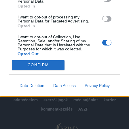
kötéslistái
Personal Data.
Opted In
Előfizetés
I want to opt-out of processing my
Personal Data for Targeted Advertising.
Opted In
MÁR ELŐFIZETŐNK VAGY?
BEJELENTKEZÉS
I want to opt-out of Collection, Use,
Retention, Sale, and/or Sharing of my
Personal Data that Is Unrelated with the
Purposes for which it was collected.
Opted Out
CONFIRM
© 2026 Portfolio
Data Deletion
Data Access
Privacy Policy
impresszum
jogi nyilatkozat
süti beállítások
adatvédelem
szerzői jogok
médiaajánlat
karrier
kommentkezelés
ÁSZF